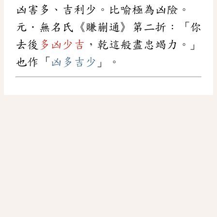
凶害多、吉利少。比喻極為凶險。
元．無名氏《賺蒯通》第二折：「你
去後
多凶少吉
，乾這般盡忠竭力。」
也作「
凶多吉少
」。