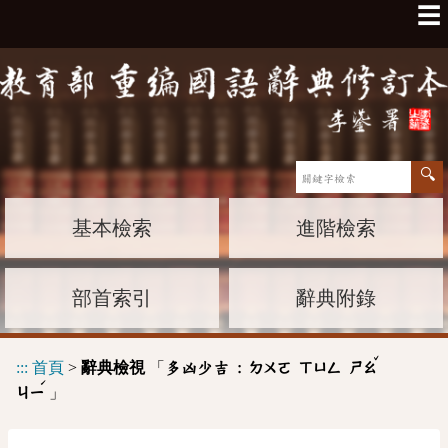
☰
基本檢索
進階檢索
部首索引
辭典附錄
ˇ
:::
首頁
>
辭典檢視
「
多凶少吉 :
ㄉㄨㄛ
ㄒㄩㄥ
ㄕㄠ
ˊ
」
ㄐㄧ