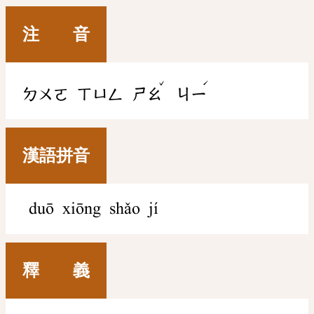
注 音
ˇ
ˊ
ㄉㄨㄛ
ㄒㄩㄥ
ㄕㄠ
ㄐㄧ
漢語拼音
duō xiōng shǎo jí
釋 義