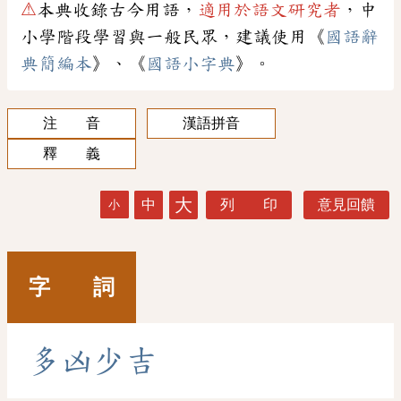
⚠
本典收錄古今用語，
適用於語文研究者
，中
小學階段學習與一般民眾，建議使用《
國語辭
典簡編本
》、《
國語小字典
》。
注 音
漢語拼音
釋 義
大
中
列 印
意見回饋
小
字 詞
多
凶
少
吉