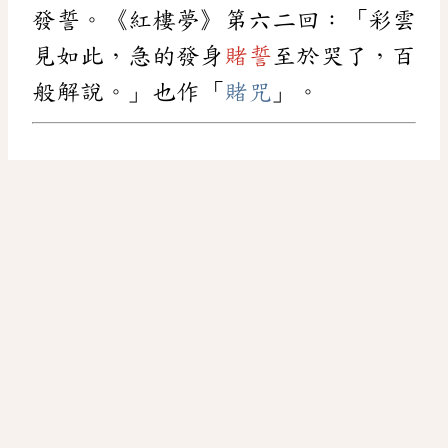
發誓。《紅樓夢》第六二回：「彩雲
見如此，急的發身
賭誓
至於哭了，百
般解說。」也作「
賭咒
」。