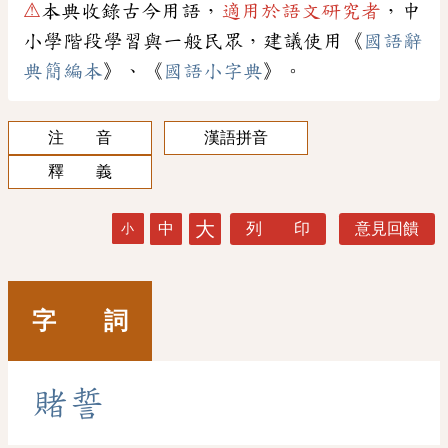
⚠
本典收錄古今用語，
適用於語文研究者
，中
小學階段學習與一般民眾，建議使用《
國語辭
典簡編本
》、《
國語小字典
》。
注 音
漢語拼音
釋 義
大
中
列 印
意見回饋
小
字 詞
賭
誓