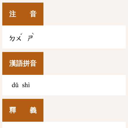
注 音
ˇ
ˋ
ㄉㄨ
ㄕ
漢語拼音
dǔ shì
釋 義