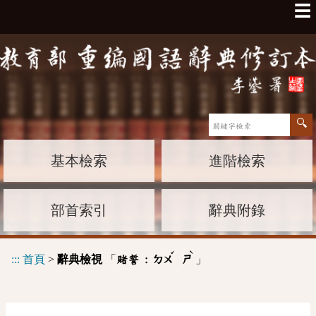
☰
基本檢索
進階檢索
部首索引
辭典附錄
ˇ
ˋ
:::
首頁
>
辭典檢視
「
」
賭誓 :
ㄉㄨ
ㄕ