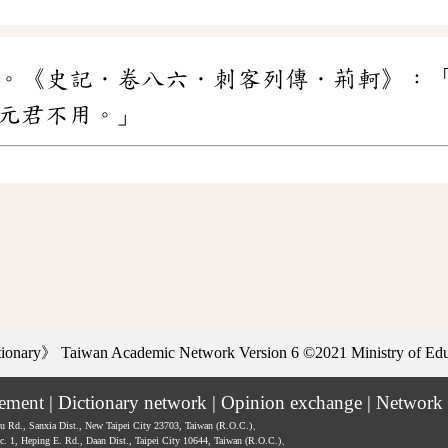
。《史記．卷八六．刺客列傳．荊軻》：
元君不用。」
ctionary》
Taiwan Academic Network Version 6
©2021 Ministry of Educ
tement
|
Dictionary network
|
Opinion exchange
|
Network 
hu Rd., Sanxia Dist., New Taipei City 23703, Taiwan (R.O.C.)、
ec. 1, Heping E. Rd., Daan Dist., Taipei City 10644, Taiwan (R.O.C.)、