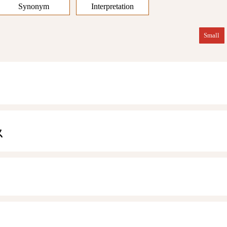
Synonym
Interpretation
Small
ㄨ