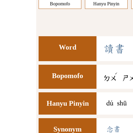
Bopomofo
Hanyu Pinyin
Word
讀
書
ˊ
Bopomofo
ㄉㄨ
ㄕ
Hanyu Pinyin
dú shū
Synonym
念書