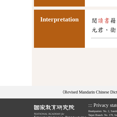
Interpretation
閱
讀書
籍
元君，衛
《Revised Mandarin Chinese Di
:::
Privacy sta
Headquarters: No. 2, Sans
Taipei Branch: No. 179, S