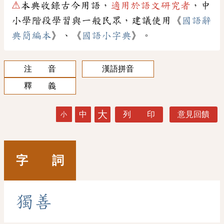
⚠
本典收錄古今用語，
適用於語文研究者
，中
小學階段學習與一般民眾，建議使用《
國語辭
典簡編本
》、《
國語小字典
》。
注 音
漢語拼音
釋 義
大
中
列 印
意見回饋
小
字 詞
獨
善