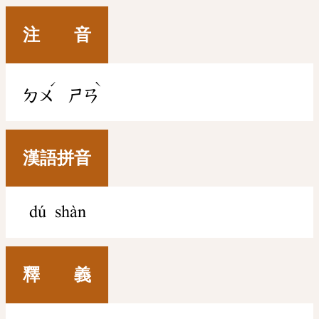
注 音
ˊ
ˋ
ㄉㄨ
ㄕㄢ
漢語拼音
dú shàn
釋 義