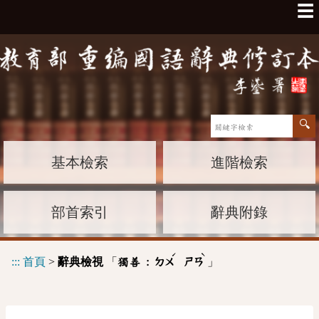
☰
基本檢索
進階檢索
部首索引
辭典附錄
ˊ
ˋ
:::
首頁
>
辭典檢視
「
」
獨善 :
ㄉㄨ
ㄕㄢ