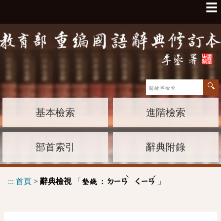
☰
基本檢索
進階檢索
部首索引
辭典附錄
ˋ
ˊ
:::
首頁
>
辭典檢視
「
」
墊錢 :
ㄉㄧㄢ
ㄑㄧㄢ