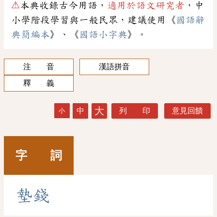
⚠
本典收錄古今用語，
適用於語文研究者
，中
小學階段學習與一般民眾，建議使用《
國語辭
典簡編本
》、《
國語小字典
》。
注 音
漢語拼音
釋 義
大
中
列 印
意見回饋
小
字 詞
墊
錢