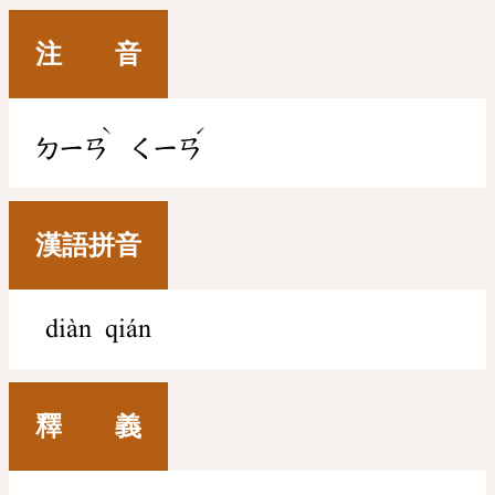
注 音
ˋ
ˊ
ㄉㄧㄢ
ㄑㄧㄢ
漢語拼音
diàn qián
釋 義