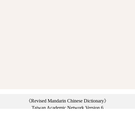
《Revised Mandarin Chinese Dictionary》
Taiwan Academic Network Version 6
©2021 Ministry of Education, R.O.C. All rights reserved.