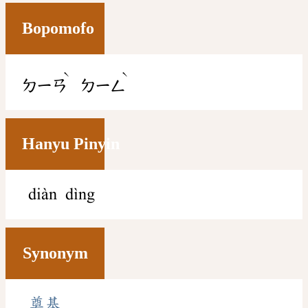
Bopomofo
ˋ
ˋ
ㄉㄧㄢ
ㄉㄧㄥ
Hanyu Pinyin
diàn dìng
Synonym
奠基