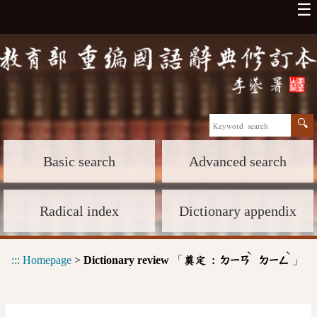
☰
Basic search
Advanced search
Radical index
Dictionary appendix
ˋ
ˋ
:::
Homepage
>
Dictionary review
「
」
奠定 :
ㄉㄧㄢ
ㄉㄧㄥ