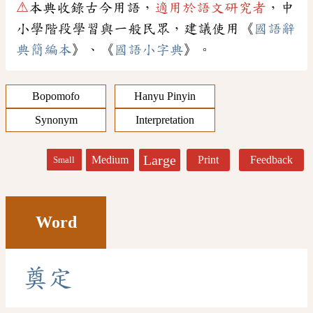
⚠
本典收錄古今用語，
適用於語文研究者
，中
小學階段學習與一般民眾，建議使用《
國語辭
典簡編本
》、《
國語小字典
》。
Bopomofo
Hanyu Pinyin
Synonym
Interpretation
Large
Medium
Print
Feedback
Small
Word
奠
定