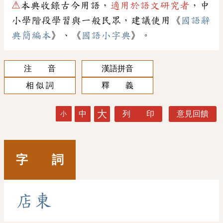
⚠
本典收錄古今用語，
適用於語文研究者
，中
小學階段學習與一般民眾，建議使用《
國語辭
典簡編本
》、《
國語小字典
》。
注 音
漢語拼音
相 似 詞
釋 義
大
中
列 印
意見回饋
小
字 詞
店
東