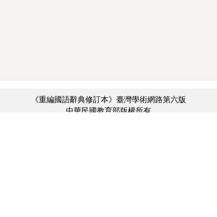
《重編國語辭典修訂本》臺灣學術網路第六版
中華民國教育部版權所有
:::
個資法及隱私聲明
|
辭典公眾授權網
|
意見交流
|
網網相連
三峽總院區地址：新北市三峽區三樹路2號、
︿
臺北院區地址：臺北市大安區和平東路一段179號、
臺中院區地址：臺中市豐原區師範街67號
電話總機：(02)7740-7890、
傳真：(02)7740-7064、
TANet VoIP：9009-7890