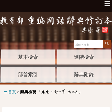
☰
基本檢索
進階檢索
部首索引
辭典附錄
ˋ
:::
首頁
>
辭典檢視
「
」
店東 :
ㄉㄧㄢ
ㄉㄨㄥ