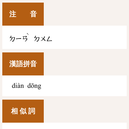
注 音
ˋ
ㄉㄧㄢ
ㄉㄨㄥ
漢語拼音
diàn dōng
相 似 詞