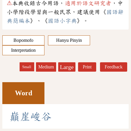
⚠
本典收錄古今用語，
適用於語文研究者
，中
小學階段學習與一般民眾，建議使用《
國語辭
典簡編本
》、《
國語小字典
》。
Bopomofo
Hanyu Pinyin
Interpretation
Large
Medium
Print
Feedback
Small
Word
巔
崖
峻
谷