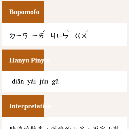
Bopomofo
ˊ
ˋ
ˇ
ㄉㄧㄢ
ㄧㄞ
ㄐㄩㄣ
ㄍㄨ
Hanyu Pinyin
diān yái jùn gǔ
Interpretation
陡峭的懸崖，深峻的山谷。形容山勢