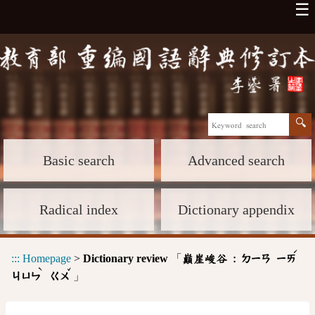
☰
Basic search
Advanced search
Radical index
Dictionary appendix
ˊ
:::
Homepage
>
Dictionary review
「
巔崖峻谷 :
ㄉㄧㄢ
ㄧㄞ
ˋ
ˇ
」
ㄐㄩㄣ
ㄍㄨ