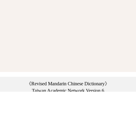
《Revised Mandarin Chinese Dictionary》
Taiwan Academic Network Version 6
©2021 Ministry of Education, R.O.C. All rights reserved.