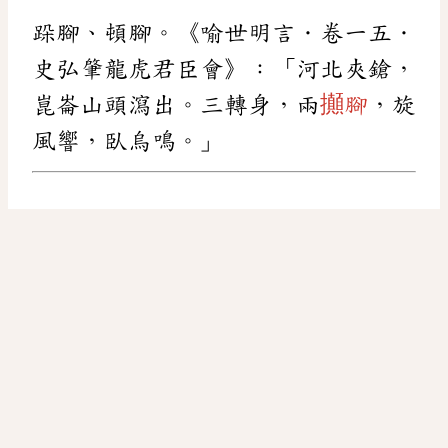
跺腳、頓腳。《喻世明言．卷一五．
史弘肇龍虎君臣會》：「河北夾鎗，
崑崙山頭瀉出。三轉身，兩
攧腳
，旋
風響，臥烏鳴。」