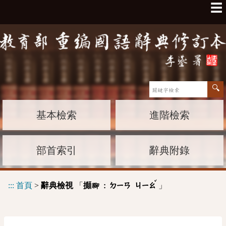
☰
基本檢索
進階檢索
部首索引
辭典附錄
ˇ
:::
首頁
>
辭典檢視
「
」
攧腳 :
ㄉㄧㄢ
ㄐㄧㄠ