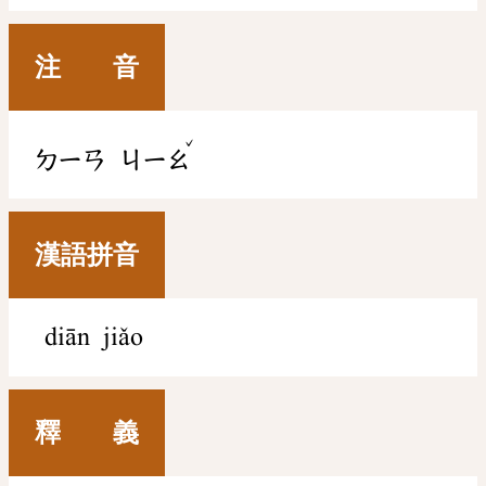
注 音
ˇ
ㄉㄧㄢ
ㄐㄧㄠ
漢語拼音
diān jiǎo
釋 義