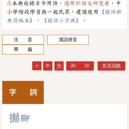
⚠
本典收錄古今用語，
適用於語文研究者
，中
小學階段學習與一般民眾，建議使用《
國語辭
典簡編本
》、《
國語小字典
》。
注 音
漢語拼音
釋 義
大
中
列 印
意見回饋
小
字 詞
攧
腳