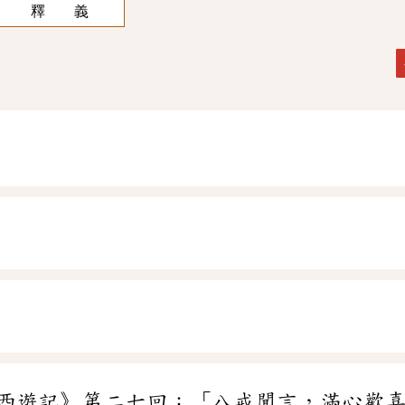
釋 義
西遊記》第二七回：「八戒聞言，滿心歡