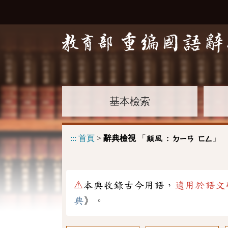
基本檢索
:::
首頁
>
辭典檢視
「
」
顛風 :
ㄉㄧㄢ
ㄈㄥ
⚠
本典收錄古今用語，
適用於語文
典
》。