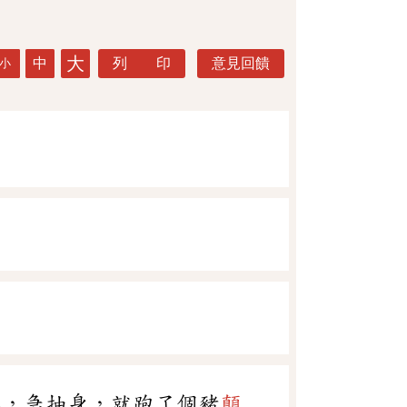
大
中
列 印
意見回饋
小
喜，急抽身，就跑了個豬
顛