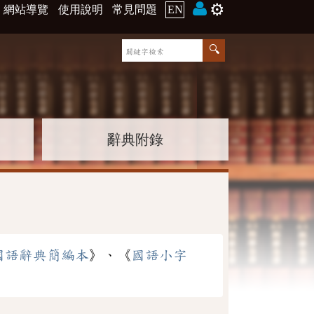
⚙️
網站導覽
使用說明
常見問題
EN
辭典附錄
國語辭典簡編本
》、《
國語小字