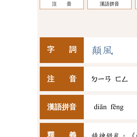
注 音
漢語拼音
顛
風
字 詞
注 音
ㄉㄧㄢ
ㄈㄥ
漢語拼音
diān fēng
釋 義
精神錯亂。《