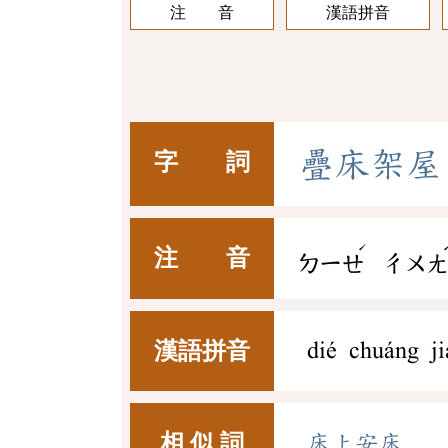
注 音
漢語拼音
疊
床
架
屋
字 詞
ˊ
注 音
ㄉㄧㄝ
ㄔㄨ
漢語拼音
dié chuáng j
相 似 詞
床上安床