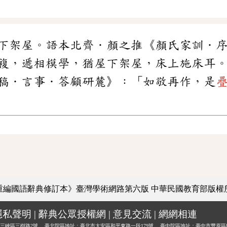
下架屋。語本北齊．顏之推《顏氏家訓．
複，遞相模學，猶屋下架屋，床上施床耳
稿．言事．答顧研麓》：「如敬再作，是
重編國語辭典修訂本》臺灣學術網路第六版
中華民國教育部版權
隱私聲明
|
辭典公眾授權網
|
意見交流
|
網網相連
三峽區三樹路2號、
臺北院區地址：臺北市大安區和平東路一段179號、
臺中院區地址：臺中市豐原區