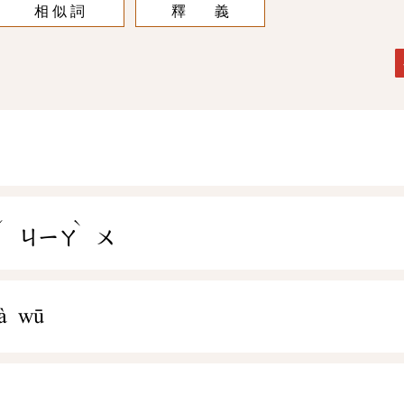
相 似 詞
釋 義
ˊ
ˋ
ㄤ
ㄐㄧㄚ
ㄨ
ià wū