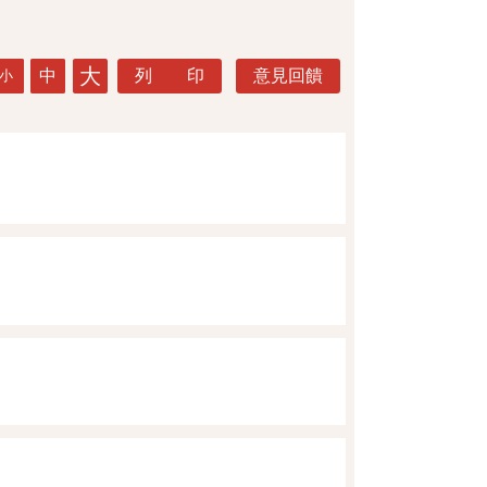
大
中
列 印
意見回饋
小