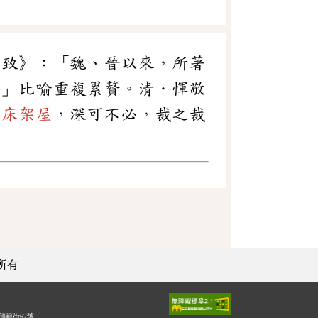
序致》：「魏、晉以來，所著
。」比喻重複累贅。清．惲敬
疊床架屋
，深可不必，裁之裁
所有
師範街67號