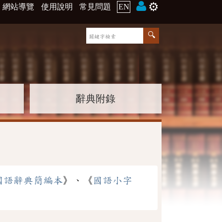
⚙️
網站導覽
使用說明
常見問題
EN
辭典附錄
國語辭典簡編本
》、《
國語小字