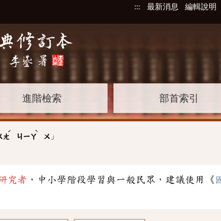
:::
最新消息
編輯說明
進階檢索
部首索引
ˊ
ˋ
」
ㄨㄤ
ㄐㄧㄚ
ㄨ
研究者
，中小學階段學習與一般民眾，建議使用《