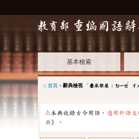
基本檢索
ˊ
:::
首頁
>
辭典檢視
「
疊床架屋 :
ㄉㄧㄝ
ㄔ
⚠
本典收錄古今用語，
適用於語文
典
》。