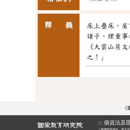
釋 義
床上疊床，屋
諸子，理重事
《大雲山房文
之！」
《
:::
個資法及
三峽總院區地址：新北市