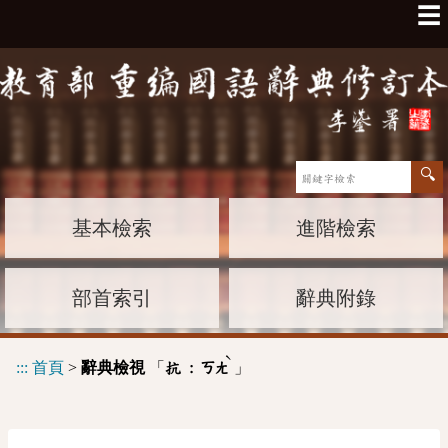
☰
基本檢索
進階檢索
部首索引
辭典附錄
ˋ
:::
首頁
>
辭典檢視
「
」
抗 :
ㄎㄤ