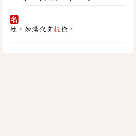
名
姓。如漢代有
抗
徐。