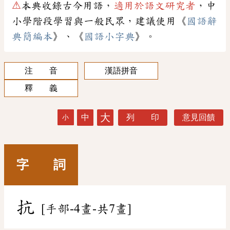
⚠
本典收錄古今用語，
適用於語文研究者
，中
小學階段學習與一般民眾，建議使用《
國語辭
典簡編本
》、《
國語小字典
》。
注 音
漢語拼音
釋 義
大
中
列 印
意見回饋
小
字 詞
抗
[手部-4畫-共7畫]