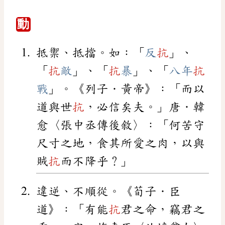
動
抵禦、抵擋。如：「
反
抗
」、
「
抗
敵
」、「
抗
暴
」、「
八年
抗
戰
」。《列子．黃帝》：「而以
道與世
抗
，必信矣夫。」唐．韓
愈〈張中丞傳後敘〉：「何苦守
尺寸之地，食其所愛之肉，以與
賊
抗
而不降乎？」
違逆、不順從。《荀子．臣
道》：「有能
抗
君之命，竊君之