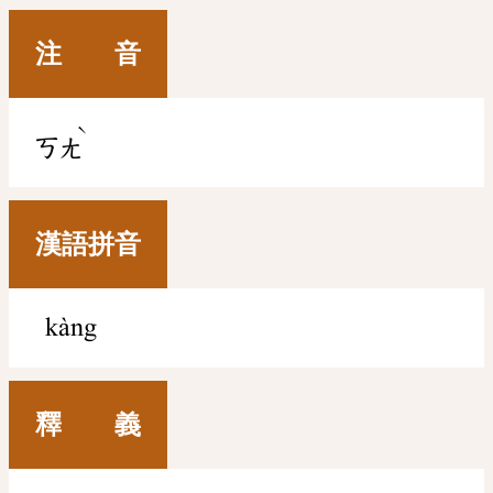
注 音
ˋ
ㄎㄤ
漢語拼音
kàng
釋 義