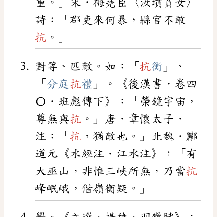
重。」宋．梅堯臣〈汝墳貧女〉
詩：「郡吏來何暴，縣官不敢
抗
。」
對等、匹敵。如：「
抗
衡
」、
「
分庭
抗
禮
」。《後漢書．卷四
〇．班彪傳下》：「榮鏡宇宙，
尊無與
抗
。」唐．章懷太子．
注：「
抗
，猶敵也。」北魏．酈
道元《水經注．江水注》：「有
大巫山，非惟三峽所無，乃當
抗
峰岷峨，偕嶺衡疑。」