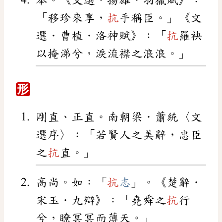
舉。《文選．揚雄．羽獵賦》：
「移珍來享，
抗
手稱臣。」《文
選．曹植．洛神賦》：「
抗
羅袂
以掩涕兮，淚流襟之浪浪。」
形
剛直、正直。南朝梁．蕭統〈文
選序〉：「若賢人之美辭，忠臣
之
抗
直。」
高尚。如：「
抗
志
」。《楚辭．
宋玉．九辯》：「堯舜之
抗
行
兮，瞭冥冥而薄天。」