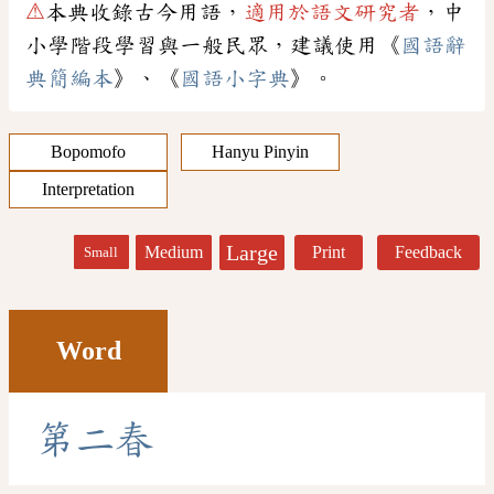
⚠
本典收錄古今用語，
適用於語文研究者
，中
小學階段學習與一般民眾，建議使用《
國語辭
典簡編本
》、《
國語小字典
》。
Bopomofo
Hanyu Pinyin
Interpretation
Large
Medium
Print
Feedback
Small
Word
第
二
春