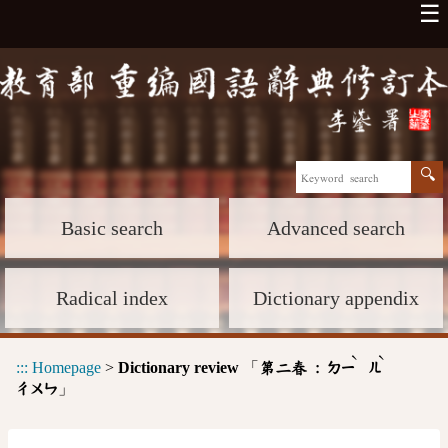
☰
Basic search
Advanced search
Radical index
Dictionary appendix
ˋ
ˋ
:::
Homepage
>
Dictionary review
「
第二春 :
ㄉㄧ
ㄦ
」
ㄔㄨㄣ