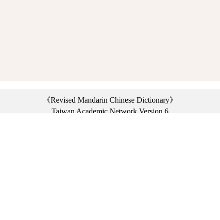
《Revised Mandarin Chinese Dictionary》
Taiwan Academic Network Version 6
©2021 Ministry of Education, R.O.C. All rights reserved.
︿
:::
Privacy statement
|
Dictionary network
|
Opinion exchange
|
Network Links
Headquarters: No. 2, Sanshu Rd., Sanxia Dist., New Taipei City 23703, Taiwan
(R.O.C.)、