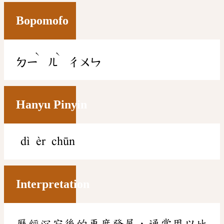
Bopomofo
ˋ
ˋ
ㄉㄧ
ㄦ
ㄔㄨㄣ
Hanyu Pinyin
dì èr chūn
Interpretation
歷經沉寂後的再度發展，通常用以比