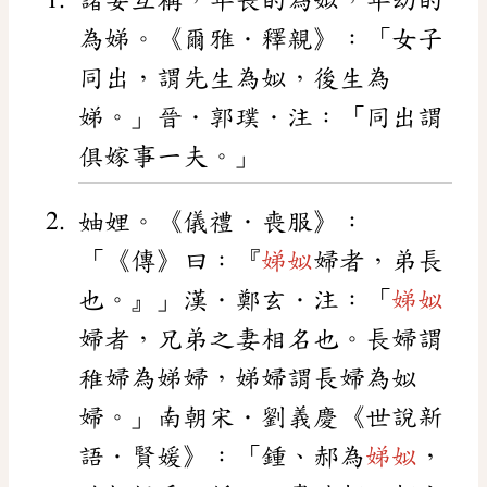
為娣。《爾雅．釋親》：「女子
同出，謂先生為姒，後生為
娣。」晉．郭璞．注：「同出謂
俱嫁事一夫。」
妯娌。《儀禮．喪服》：
「《傳》曰：『
娣姒
婦者，弟長
也。』」漢．鄭玄．注：「
娣姒
婦者，兄弟之妻相名也。長婦謂
稚婦為娣婦，娣婦謂長婦為姒
婦。」南朝宋．劉義慶《世說新
語．賢媛》：「鍾、郝為
娣姒
，