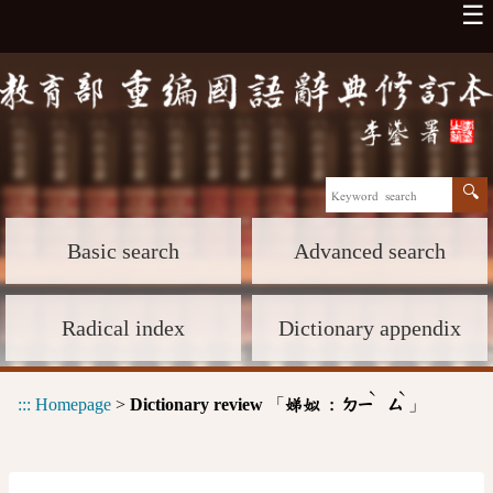
☰
Basic search
Advanced search
Radical index
Dictionary appendix
ˋ
ˋ
:::
Homepage
>
Dictionary review
「
」
娣姒 :
ㄉㄧ
ㄙ