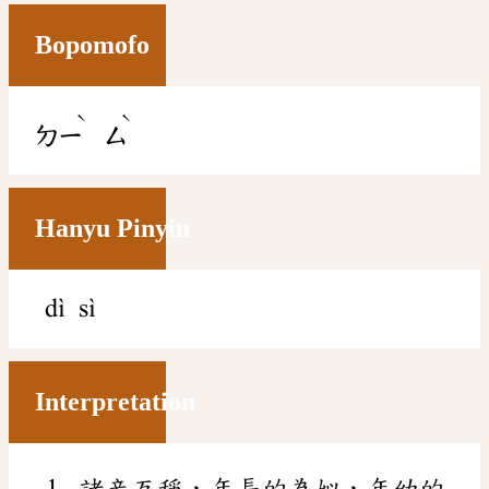
Bopomofo
ˋ
ˋ
ㄉㄧ
ㄙ
Hanyu Pinyin
dì sì
Interpretation
諸妾互稱，年長的為姒，年幼的