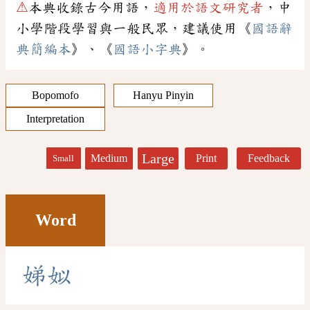
⚠
本典收錄古今用語，
適用於語文研究者
，中
小學階段學習與一般民眾，建議使用《
國語辭
典簡編本
》、《
國語小字典
》。
Bopomofo
Hanyu Pinyin
Interpretation
Large
Medium
Print
Feedback
Small
Word
娣
姒