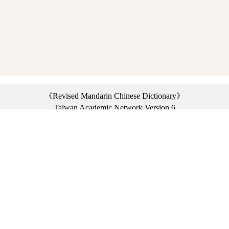
《Revised Mandarin Chinese Dictionary》
Taiwan Academic Network Version 6
©2021 Ministry of Education, R.O.C. All rights reserved.
︿
:::
Privacy statement
|
Dictionary network
|
Opinion exchange
|
Network Links
Headquarters: No. 2, Sanshu Rd., Sanxia Dist., New Taipei City 23703, Taiwan
(R.O.C.)、
Taipei Branch: No. 179, Sec. 1, Heping E. Rd., Daan Dist., Taipei City 10644,