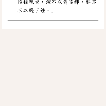
雅相親重，鍾不以貴陵郝，郝亦
不以賤下鍾。」