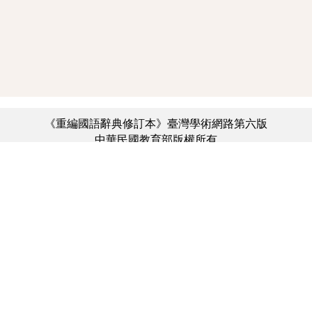
《重編國語辭典修訂本》臺灣學術網路第六版
中華民國教育部版權所有
:::
個資法及隱私聲明
|
辭典公眾授權網
|
意見交流
|
網網相連
三峽總院區地址：新北市三峽區三樹路2號、
︿
臺北院區地址：臺北市大安區和平東路一段179號、
臺中院區地址：臺中市豐原區師範街67號
電話總機：(02)7740-7890、
傳真：(02)7740-7064、
TANet VoIP：9009-7890
線上人數: 3369