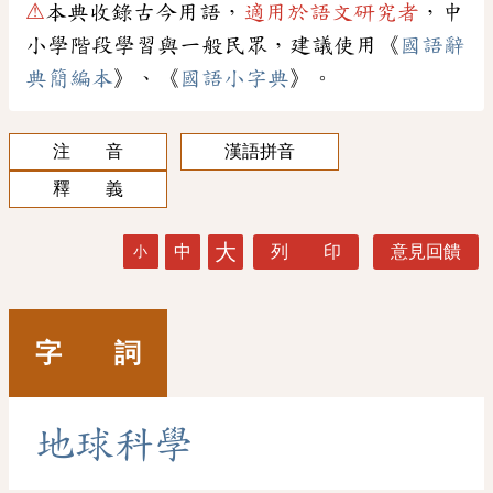
⚠
本典收錄古今用語，
適用於語文研究者
，中
小學階段學習與一般民眾，建議使用《
國語辭
典簡編本
》、《
國語小字典
》。
注 音
漢語拼音
釋 義
大
中
列 印
意見回饋
小
字 詞
地
球
科
學