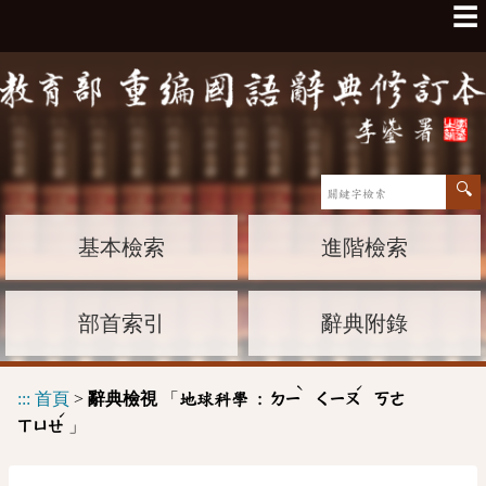
☰
基本檢索
進階檢索
部首索引
辭典附錄
ˋ
ˊ
:::
首頁
>
辭典檢視
「
地球科學 :
ㄉㄧ
ㄑㄧㄡ
ㄎㄜ
ˊ
」
ㄒㄩㄝ