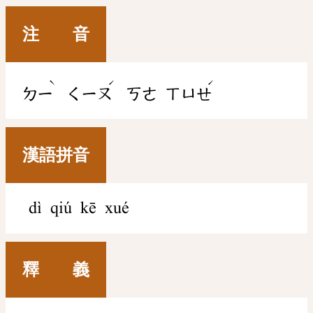
注 音
ˋ
ˊ
ˊ
ㄉㄧ
ㄑㄧㄡ
ㄎㄜ
ㄒㄩㄝ
漢語拼音
dì qiú kē xué
釋 義