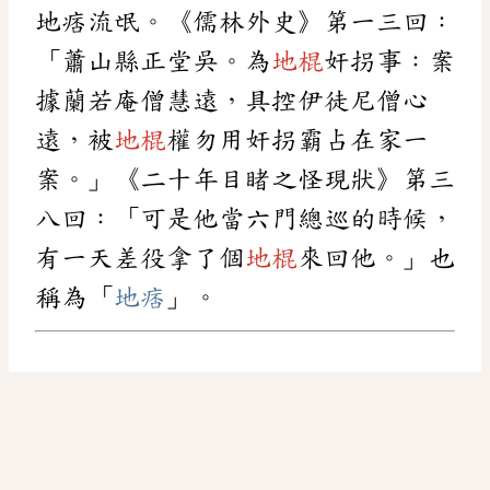
地痞流氓。《儒林外史》第一三回：
「蕭山縣正堂吳。為
地棍
奸拐事：案
據蘭若庵僧慧遠，具控伊徒尼僧心
遠，被
地棍
權勿用奸拐霸占在家一
案。」《二十年目睹之怪現狀》第三
八回：「可是他當六門總巡的時候，
有一天差役拿了個
地棍
來回他。」也
稱為「
地痞
」。