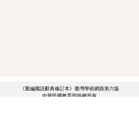
《重編國語辭典修訂本》臺灣學術網路第六版
中華民國教育部版權所有
:::
個資法及隱私聲明
|
辭典公眾授權網
|
意見交流
|
網網相連