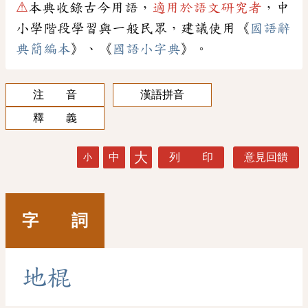
⚠
本典收錄古今用語，
適用於語文研究者
，中
小學階段學習與一般民眾，建議使用《
國語辭
典簡編本
》、《
國語小字典
》。
注 音
漢語拼音
釋 義
大
中
列 印
意見回饋
小
字 詞
地
棍