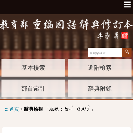
☰
基本檢索
進階檢索
部首索引
辭典附錄
ˋ
ˋ
:::
首頁
>
辭典檢視
「
」
地棍 :
ㄉㄧ
ㄍㄨㄣ