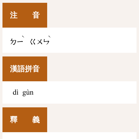
注 音
ˋ
ˋ
ㄉㄧ
ㄍㄨㄣ
漢語拼音
dì gùn
釋 義