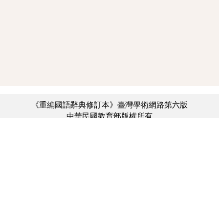
《重編國語辭典修訂本》臺灣學術網路第六版
中華民國教育部版權所有
:::
個資法及隱私聲明
|
辭典公眾授權網
|
意見交流
|
網網相連
三峽總院區地址：新北市三峽區三樹路2號、
︿
臺北院區地址：臺北市大安區和平東路一段179號、
臺中院區地址：臺中市豐原區師範街67號
電話總機：(02)7740-7890、
傳真：(02)7740-7064、
TANet VoIP：9009-7890