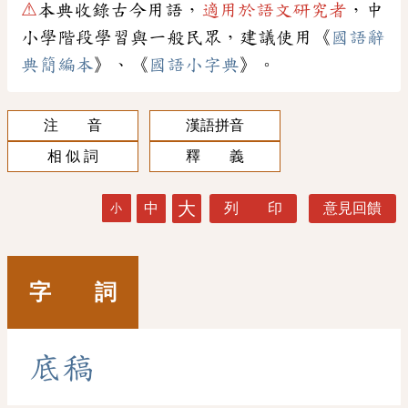
⚠
本典收錄古今用語，
適用於語文研究者
，中
小學階段學習與一般民眾，建議使用《
國語辭
典簡編本
》、《
國語小字典
》。
注 音
漢語拼音
相 似 詞
釋 義
大
中
列 印
意見回饋
小
字 詞
底
稿