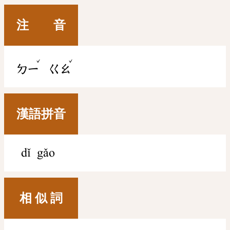
注 音
ˇ
ˇ
ㄉㄧ
ㄍㄠ
漢語拼音
dǐ gǎo
相 似 詞