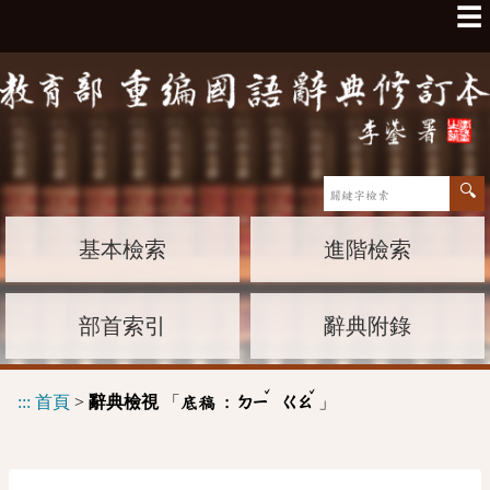
☰
基本檢索
進階檢索
部首索引
辭典附錄
ˇ
ˇ
:::
首頁
>
辭典檢視
「
」
底稿 :
ㄉㄧ
ㄍㄠ