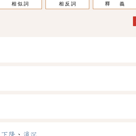
相 似 詞
相 反 詞
釋 義
、
下降
、
消沉