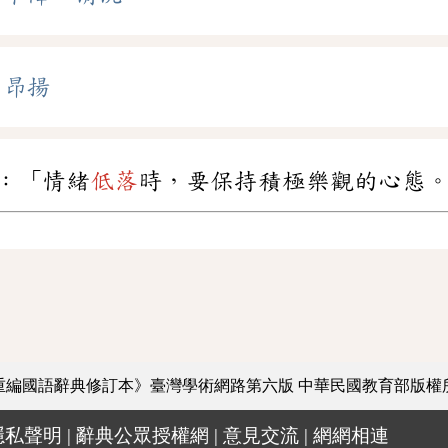
、
昂揚
：「情緒
低落
時，要保持積極樂觀的心態
重編國語辭典修訂本》臺灣學術網路第六版
中華民國教育部版權
隱私聲明
|
辭典公眾授權網
|
意見交流
|
網網相連