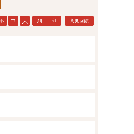
大
中
列 印
意見回饋
小