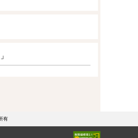
。」
所有