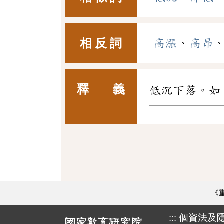
相 反 詞
高漲
、
高昂
釋 義
低沉下落。如
《
:::
個資法及