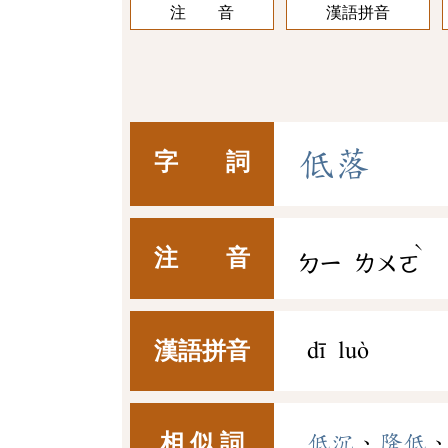
注 音
漢語拼音
低
落
字 詞
ˋ
注 音
ㄉㄧ
ㄌㄨㄛ
漢語拼音
dī luò
相 似 詞
低沉
、
降低