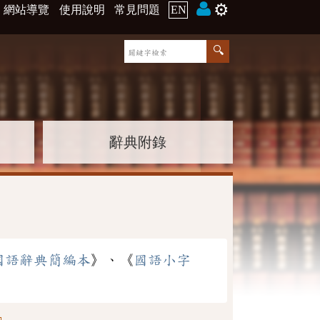
⚙️
網站導覽
使用說明
常見問題
EN
辭典附錄
國語辭典簡編本
》、《
國語小字