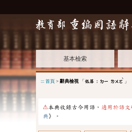
基本檢索
ˋ
:::
首頁
>
辭典檢視
「
」
低落 :
ㄉㄧ
ㄌㄨㄛ
⚠
本典收錄古今用語，
適用於語文
典
》。