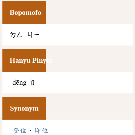
Bopomofo
ㄉㄥ
ㄐㄧ
Hanyu Pinyin
dēng jī
Synonym
登位
、
即位