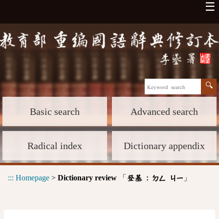
☰
Basic search
Advanced search
Radical index
Dictionary appendix
:::
Homepage
>
Dictionary review
「
」
登基 :
ㄉㄥ
ㄐㄧ