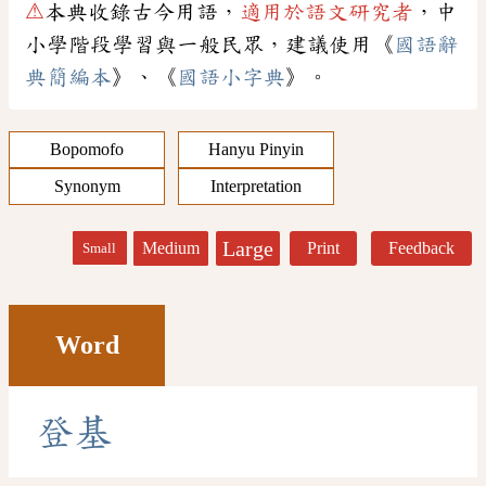
⚠
本典收錄古今用語，
適用於語文研究者
，中
小學階段學習與一般民眾，建議使用《
國語辭
典簡編本
》、《
國語小字典
》。
Bopomofo
Hanyu Pinyin
Synonym
Interpretation
Large
Medium
Print
Feedback
Small
Word
登
基