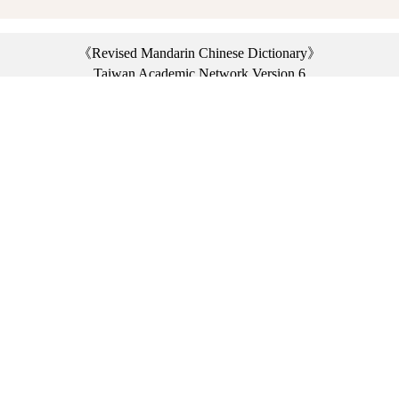
《Revised Mandarin Chinese Dictionary》
Taiwan Academic Network Version 6
©2021 Ministry of Education, R.O.C. All rights reserved.
︿
:::
Privacy statement
|
Dictionary network
|
Opinion exchange
|
Network Links
Headquarters: No. 2, Sanshu Rd., Sanxia Dist., New Taipei City 23703, Taiwan
(R.O.C.)、
Taipei Branch: No. 179, Sec. 1, Heping E. Rd., Daan Dist., Taipei City 10644,
Taiwan (R.O.C.)、
Taichung Branch Offices: No. 67, Shifan St., Fengyuan Dist., Taichung City 42081,
Taiwan (R.O.C.)
Telephone Switchboard：(02)7740-7890、
Fax：(02)7740-7064、
TANet VoIP：9009-7890
Online Users: 4845