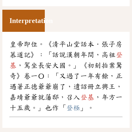
Interpretation
皇帝即位。《清平山堂話本．張子房
慕道記》：「話說漢朝年間，高祖
登
基
，駕坐長安大國。」《初刻拍案驚
奇》卷一〇：「又過了一年有餘，正
遇著正德爺爺崩了，遺詔冊立興王，
嘉靖爺爺就藩邸，召入
登基
，年方一
十五歲。」也作「
登極
」。