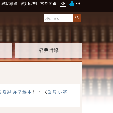
⚙️
網站導覽
使用說明
常見問題
EN
辭典附錄
國語辭典簡編本
》、《
國語小字