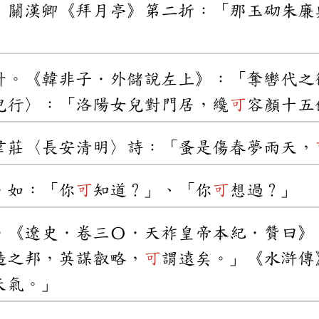
．關漢卿《拜月亭》第二折：「那玉砌朱廉
計。《韓非子．外儲說左上》：「奪轡代之
兒行〉：「洛陽女兒對門居，纔
可
容顏十五
韋莊〈長安清明〉詩：「蚤是傷春夢雨天，
。如：「你
可
知道？」、「你
可
想過？」
。《遼史．卷三〇．天祚皇帝本紀．贊曰》
造之邦，英謀叡略，
可
謂遠矣。」《水滸傳
天氣。」