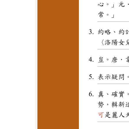
心。」元
常。」
約略、約
〈洛陽女
豈。唐．
表示疑問
真、確實
勢，輯新
可
是麗人