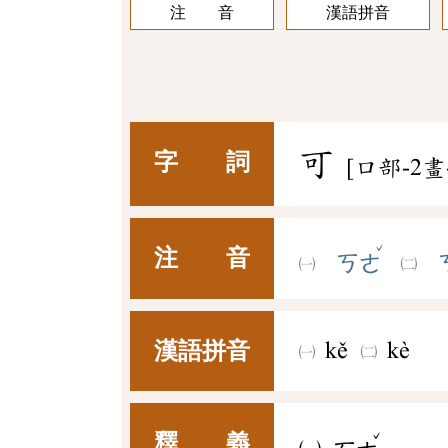
注 音
漢語拼音
可
字 詞
[口部-2畫
ˇ
注 音
ㄎㄜ
漢語拼音
kě
kè
ˇ
釋 義