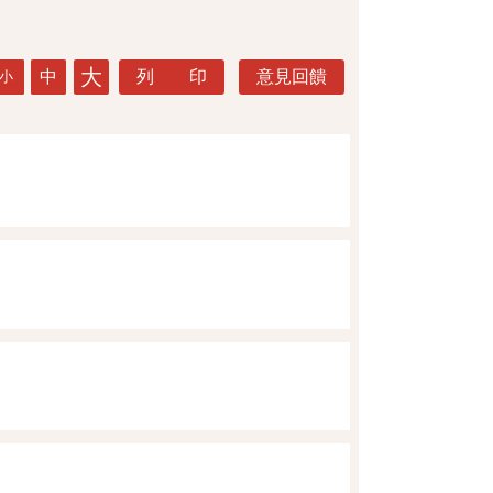
大
中
列 印
意見回饋
小