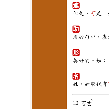
連
但是、
可
是。
助
用於句中，表
形
美好的。如：
名
姓。如唐代有
ˋ
㈡
ㄎㄜ