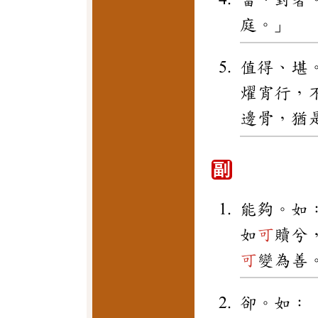
庭。」
值得、堪
燿宵行，
邊骨，猶
副
能夠。如
如
可
贖兮
可
變為善
卻。如：