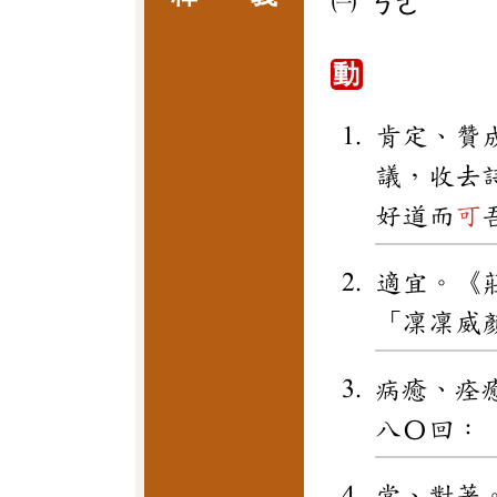
㈠
ㄎㄜ
動
肯定、贊
議，收去
好道而
可
適宜。《
「凜凜威
病癒、痊
八〇回：
當、對著