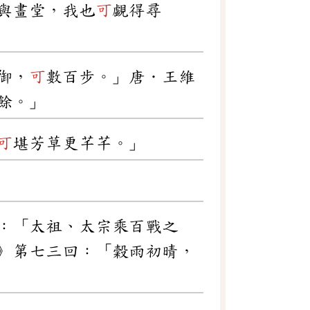
與畫堂，我也
可
覷得尋
御，
可
數百步。」唐．王維
餘。」
可
堪芳草更芊芊。」
：「太祖、太宗乘百戰之
》第七三回：「穀雨初晴，