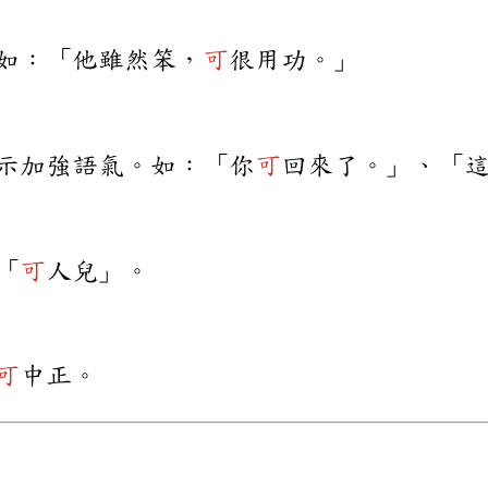
如：「他雖然笨，
可
很用功。」
示加強語氣。如：「你
可
回來了。」、「
「
可
人兒」。
可
中正。