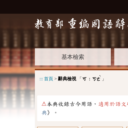
基本檢索
ˋ
:::
首頁
>
辭典檢視
「
」
可 :
ㄎㄜ
⚠
本典收錄古今用語，
適用於語文
典
》。