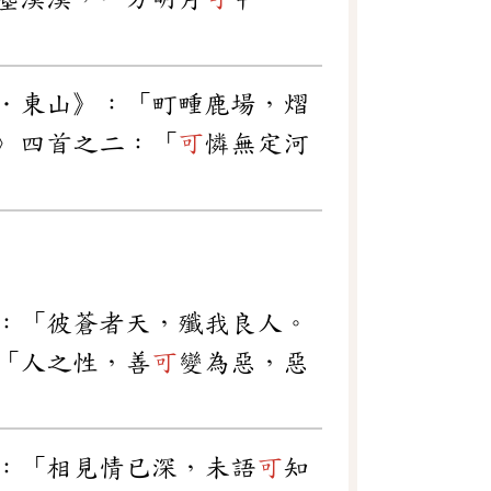
．東山》：「町畽鹿場，熠
〉四首之二：「
可
憐無定河
：「彼蒼者天，殲我良人。
「人之性，善
可
變為惡，惡
：「相見情已深，未語
可
知