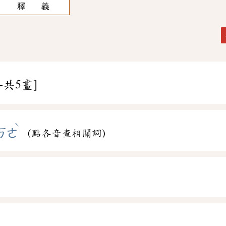
釋 義
-共5畫]
ˋ
ㄎㄜ
(點各音查相關詞)