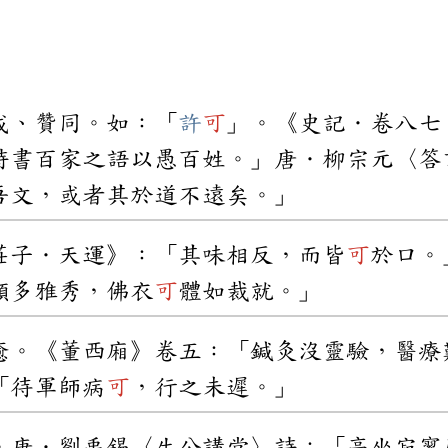
成、贊同。如：「
許
可
」。《史記．卷八七
詩書百家之語以愚百姓。」唐．柳宗元〈答
吾文，或者其於道不遠矣。」
莊子．天運》：「其味相反，而皆
可
於口。
顏多雅秀，佛衣
可
體如裁就。」
癒。《董西廂》卷五：「鍼灸沒靈驗，醫療
「待軍師病
可
，行之未遲。」
。唐．劉禹錫〈生公講堂〉詩：「高坐寂寥