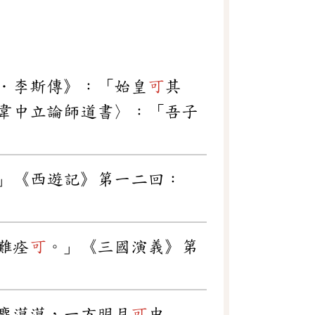
．李斯傳》：「始皇
可
其
韋中立論師道書〉：「吾子
」《西遊記》第一二回：
難痊
可
。」《三國演義》第
塵漠漠，一方明月
可
中