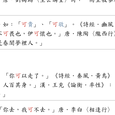
。如：「
可
貴
」、「
可
敬
」。《詩經．豳風
不
可
畏也，伊
可
懷也。」唐．陳陶〈隴西行
是春閨夢裡人。」
：「你
可
以走了。」《詩經．秦風．黃鳥》
，人百其身。」漢．王充《論衡．率性》：
。」
「你去，我
可
不去。」唐．李白〈相逢行〉