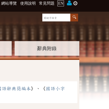
⚙️
網站導覽
使用說明
常見問題
EN
辭典附錄
國語辭典簡編本
》、《
國語小字