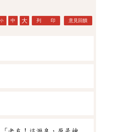
大
中
列 印
意見回饋
小
：「老友！這瀝泉，原是神