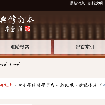
:::
最新消息
編輯說明
進階檢索
部首索引
ˋ
ˋ
」
ㄅㄞ
ㄐㄧㄤ
研究者
，中小學階段學習與一般民眾，建議使用《