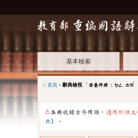
基本檢索
ˊ
:::
首頁
>
辭典檢視
「
登臺拜將 :
ㄉㄥ
ㄊㄞ
⚠
本典收錄古今用語，
適用於語文
典
》。