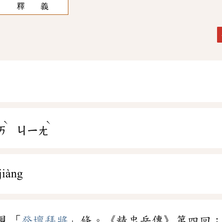
釋 義
ˋ
ˋ
ㄞ
ㄐㄧㄤ
jiàng
見「
登壇拜將
」條。《精忠岳傳》第四回