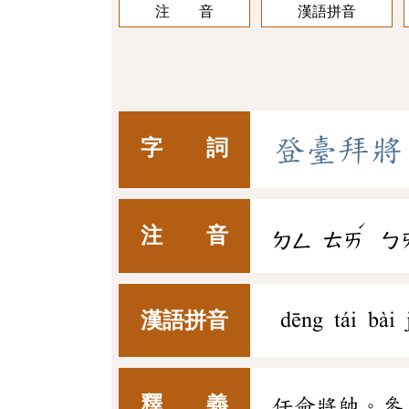
注 音
漢語拼音
登
臺
拜
將
字 詞
ˊ
注 音
ㄉㄥ
ㄊㄞ
ㄅ
漢語拼音
dēng tái bài 
釋 義
任命將帥。參