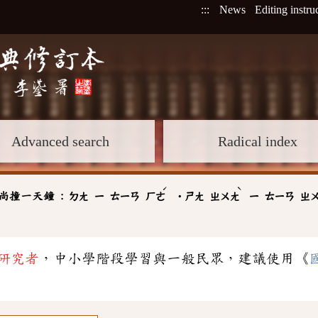
:::
News
Editing instru
Advanced search
Radical index
ˊ
ˋ
尚撞一天鐘 :
ㄉㄤ
ㄧ
ㄊㄧㄢ
ㄏㄜ
˙ㄕㄤ
ㄓㄨㄤ
ㄧ
ㄊㄧㄢ
ㄓ
研究者
，中小學階段學習與一般民眾，建議使用《