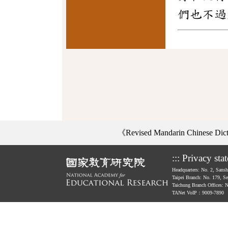
們也不過
《Revised Mandarin Chinese Di
:::
Privacy sta
Headquarters: No. 2, Sans
Taipei Branch: No. 179, S
Taichung Branch Offices: 
TANet VoIP：9009-7890