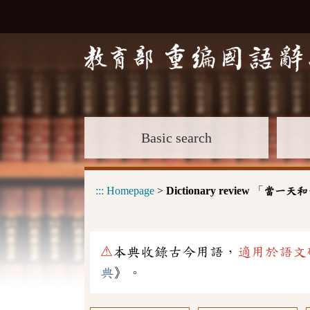
Basic search
:::
Homepage
>
Dictionary review
「
當一天和
⚠
本典收錄古今用語，
適用於語文
典
》。