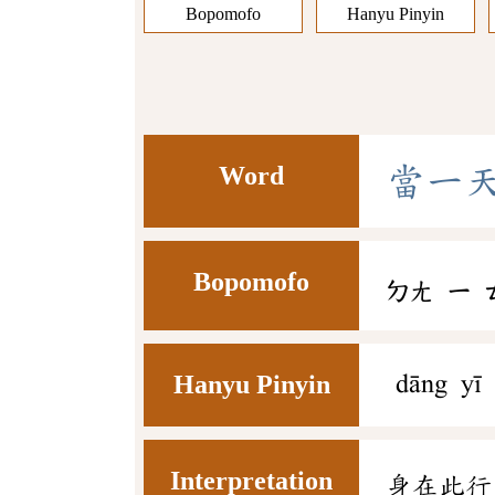
Bopomofo
Hanyu Pinyin
Word
當
一
Bopomofo
ㄉㄤ
ㄧ
Hanyu Pinyin
dāng yī 
Interpretation
身在此行