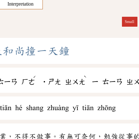
Interpretation
Small
天
和
尚
撞
一
天
鐘
ˊ
ˋ
ㄊㄧㄢ
ㄏㄜ
˙ㄕㄤ
ㄓㄨㄤ
ㄧ
ㄊㄧㄢ
ㄓ
tiān hé shang zhuàng yī tiān zhōng
業，不得不做事。有無可奈何，勉強從事