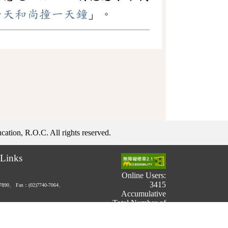
一天和尚撞一天鐘
」。
ation, R.O.C. All rights reserved.
Links
Online Users:
3415
-7890、
Fax：(02)7740-7064、
Accumulative
Total Number of
Users:
731,401,122