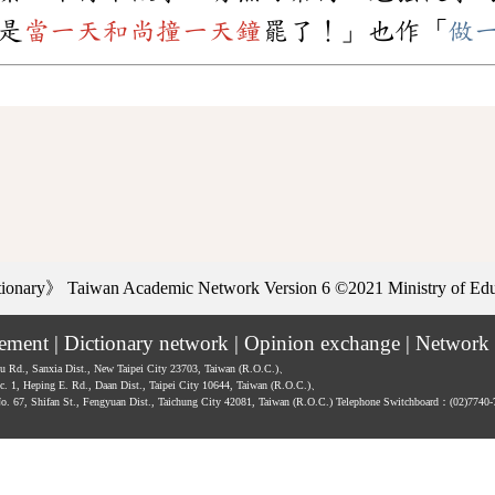
是
當一天和尚撞一天鐘
罷了！」也作「
做
ctionary》
Taiwan Academic Network Version 6
©2021 Ministry of Educ
tement
|
Dictionary network
|
Opinion exchange
|
Network 
hu Rd., Sanxia Dist., New Taipei City 23703, Taiwan (R.O.C.)、
ec. 1, Heping E. Rd., Daan Dist., Taipei City 10644, Taiwan (R.O.C.)、
No. 67, Shifan St., Fengyuan Dist., Taichung City 42081, Taiwan (R.O.C.)
Telephone Switchboard：(02)7740