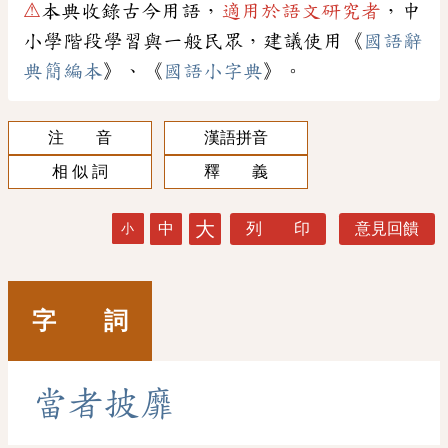
⚠
本典收錄古今用語，
適用於語文研究者
，中
小學階段學習與一般民眾，建議使用《
國語辭
典簡編本
》、《
國語小字典
》。
注 音
漢語拼音
相 似 詞
釋 義
大
中
列 印
意見回饋
小
字 詞
當
者
披
靡