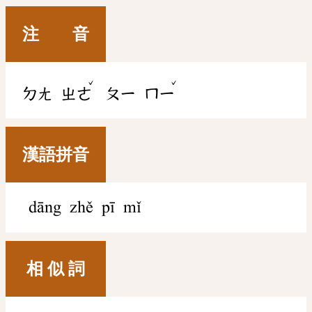
注 音
ˇ
ˇ
ㄉㄤ
ㄓㄜ
ㄆㄧ
ㄇㄧ
漢語拼音
dāng zhě pī mǐ
相 似 詞