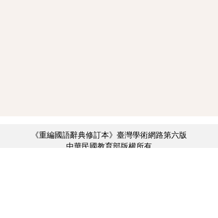
《重編國語辭典修訂本》臺灣學術網路第六版
中華民國教育部版權所有
:::
個資法及隱私聲明
|
辭典公眾授權網
|
意見交流
|
網網相連