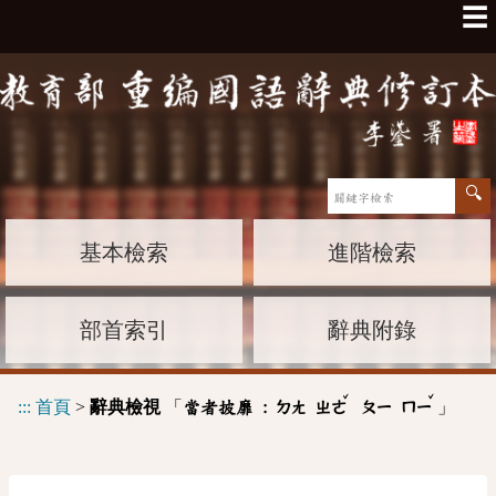
☰
基本檢索
進階檢索
部首索引
辭典附錄
ˇ
ˇ
:::
首頁
>
辭典檢視
「
」
當者披靡 :
ㄉㄤ
ㄓㄜ
ㄆㄧ
ㄇㄧ