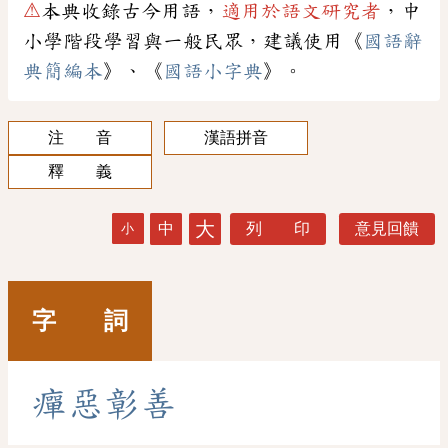
⚠
本典收錄古今用語，
適用於語文研究者
，中
小學階段學習與一般民眾，建議使用《
國語辭
典簡編本
》、《
國語小字典
》。
注 音
漢語拼音
釋 義
大
中
列 印
意見回饋
小
字 詞
癉
惡
彰
善