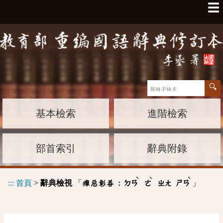
☰
基本檢索
進階檢索
部首索引
辭典附錄
ˋ
ˋ
ˋ
:::
首頁
>
辭典檢視
「
」
癉惡彰善 :
ㄉㄢ
ㄜ
ㄓㄤ
ㄕㄢ