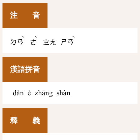
注 音
ˋ
ˋ
ˋ
ㄉㄢ
ㄜ
ㄓㄤ
ㄕㄢ
漢語拼音
dàn è zhāng shàn
釋 義