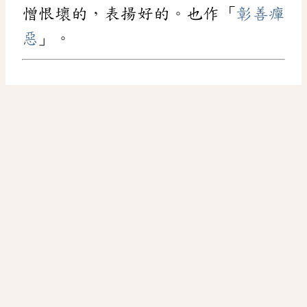
憎恨壞的，表揚好的。也作「
彰善癉
惡
」。