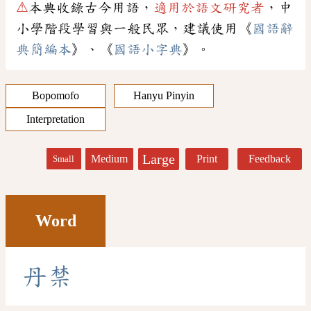
⚠
本典收錄古今用語，
適用於語文研究者
，中
小學階段學習與一般民眾，建議使用《
國語辭
典簡編本
》、《
國語小字典
》。
Bopomofo
Hanyu Pinyin
Interpretation
Large
Medium
Print
Feedback
Small
Word
丹
禁