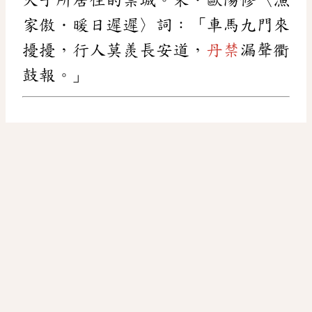
家傲．暖日遲遲〉詞：「車馬九門來
擾擾，行人莫羨長安道，
丹禁
漏聲衢
鼓報。」