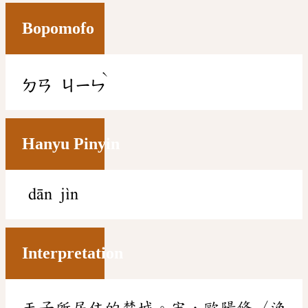
Bopomofo
ˋ
ㄉㄢ
ㄐㄧㄣ
Hanyu Pinyin
dān jìn
Interpretation
天子所居住的禁城。宋．歐陽修〈漁