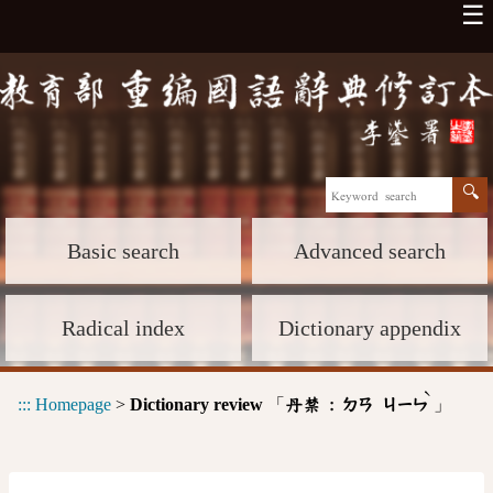
☰
Basic search
Advanced search
Radical index
Dictionary appendix
ˋ
:::
Homepage
>
Dictionary review
「
」
丹禁 :
ㄉㄢ
ㄐㄧㄣ