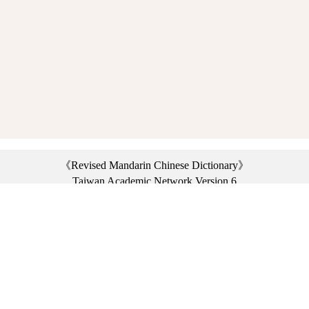
《Revised Mandarin Chinese Dictionary》
Taiwan Academic Network Version 6
©2021 Ministry of Education, R.O.C. All rights reserved.
︿
:::
Privacy statement
|
Dictionary network
|
Opinion exchange
|
Network Links