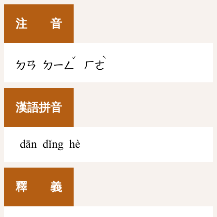
注 音
ˇ
ˋ
ㄉㄢ
ㄉㄧㄥ
ㄏㄜ
漢語拼音
dān dǐng hè
釋 義