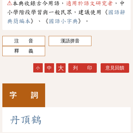
⚠
本典收錄古今用語，
適用於語文研究者
，中
小學階段學習與一般民眾，建議使用《
國語辭
典簡編本
》、《
國語小字典
》。
注 音
漢語拼音
釋 義
大
中
列 印
意見回饋
小
字 詞
丹
頂
鶴