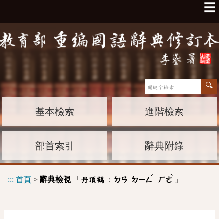
☰
基本檢索
進階檢索
部首索引
辭典附錄
ˇ
ˋ
:::
首頁
>
辭典檢視
「
」
丹頂鶴 :
ㄉㄢ
ㄉㄧㄥ
ㄏㄜ