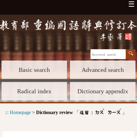
☰
Basic search
Advanced search
Radical index
Dictionary appendix
ˋ
ˊ
:::
Homepage
>
Dictionary review
「
」
逗留 :
ㄉㄡ
ㄌㄧㄡ