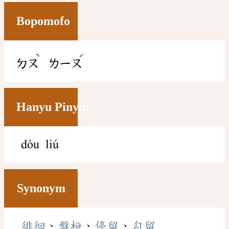
Bopomofo
ˋ
ˊ
ㄉㄡ
ㄌㄧㄡ
Hanyu Pinyin
dòu liú
Synonym
徘徊
、
盤桓
、
停留
、
勾留