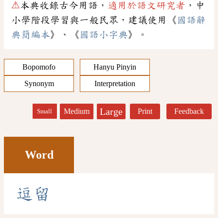
⚠
本典收錄古今用語，
適用於語文研究者
，中
小學階段學習與一般民眾，建議使用《
國語辭
典簡編本
》、《
國語小字典
》。
Bopomofo
Hanyu Pinyin
Synonym
Interpretation
Large
Medium
Print
Feedback
Small
Word
逗
留