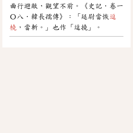
曲行避敵，觀望不前。《史記．卷一
〇八．韓長孺傳》：「廷尉當恢
逗
橈
，當斬。」也作「逗撓」。