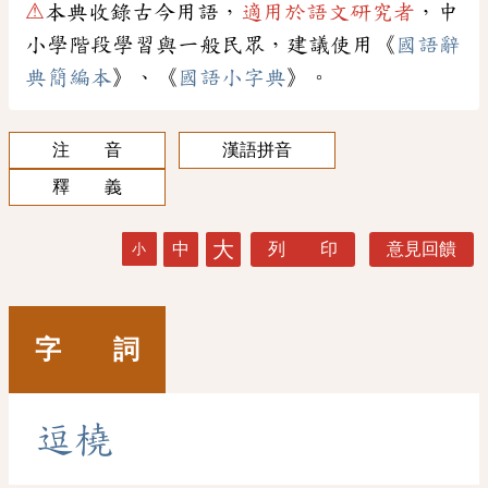
⚠
本典收錄古今用語，
適用於語文研究者
，中
小學階段學習與一般民眾，建議使用《
國語辭
典簡編本
》、《
國語小字典
》。
注 音
漢語拼音
釋 義
大
中
列 印
意見回饋
小
字 詞
逗
橈