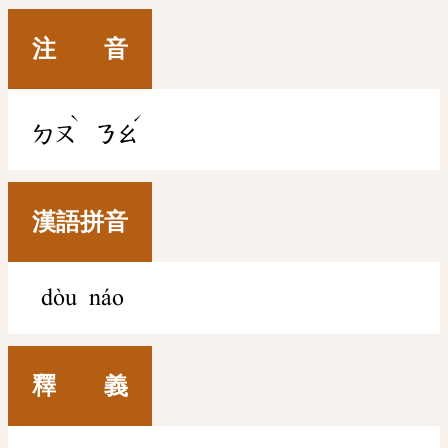
注 音
ˋ
ˊ
ㄉㄡ
ㄋㄠ
漢語拼音
dòu náo
釋 義