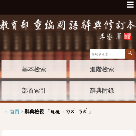
☰
基本檢索
進階檢索
部首索引
辭典附錄
ˋ
ˊ
:::
首頁
>
辭典檢視
「
」
逗橈 :
ㄉㄡ
ㄋㄠ