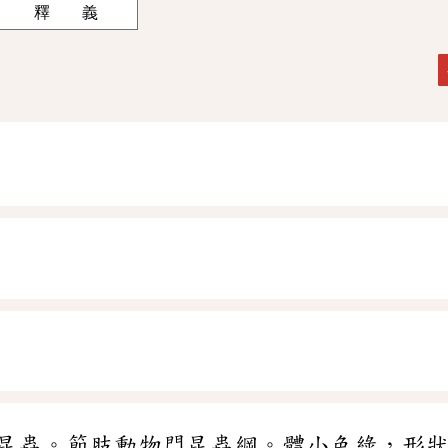
釋 義
昆蟲。節肢動物門昆蟲綱。體小色綠，形