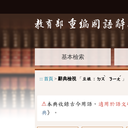
基本檢索
ˋ
ˊ
:::
首頁
>
辭典檢視
「
」
豆娘 :
ㄉㄡ
ㄋㄧㄤ
⚠
本典收錄古今用語，
適用於語文
典
》。