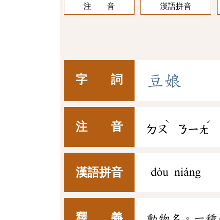
注 音
漢語拼音
豆
娘
字 詞
ˋ
ˊ
注 音
ㄉㄡ
ㄋㄧㄤ
漢語拼音
dòu niáng
釋 義
動物名。一種