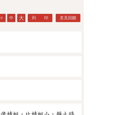
大
中
列 印
意見回饋
小
狀像蜻蜓，比蜻蜓小，靜止時