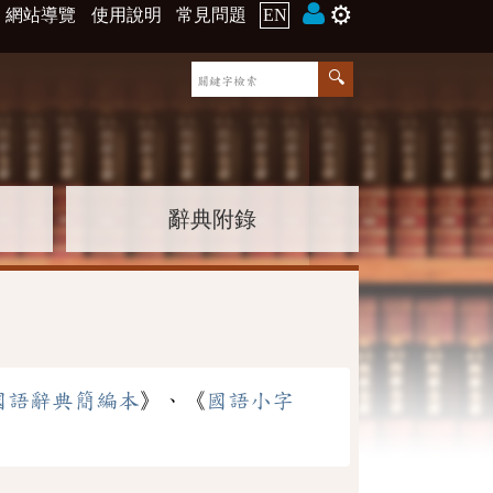
⚙️
網站導覽
使用說明
常見問題
EN
辭典附錄
國語辭典簡編本
》、《
國語小字