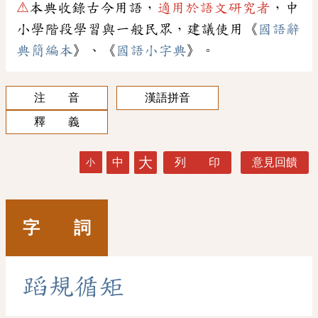
⚠
本典收錄古今用語，
適用於語文研究者
，中
小學階段學習與一般民眾，建議使用《
國語辭
典簡編本
》、《
國語小字典
》。
注 音
漢語拼音
釋 義
大
中
列 印
意見回饋
小
字 詞
蹈
規
循
矩