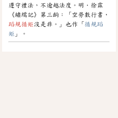
遵守禮法，不逾越法度。明．徐霖
《繡繻記》第三齣：「空勞數行書，
蹈規循矩
沒是非。」也作「
循規蹈
矩
」。