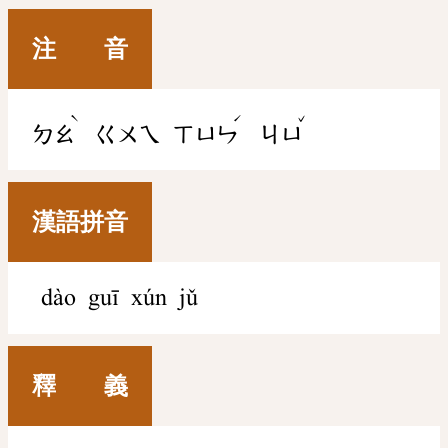
注 音
ˋ
ˊ
ˇ
ㄉㄠ
ㄍㄨㄟ
ㄒㄩㄣ
ㄐㄩ
漢語拼音
dào guī xún jǔ
釋 義