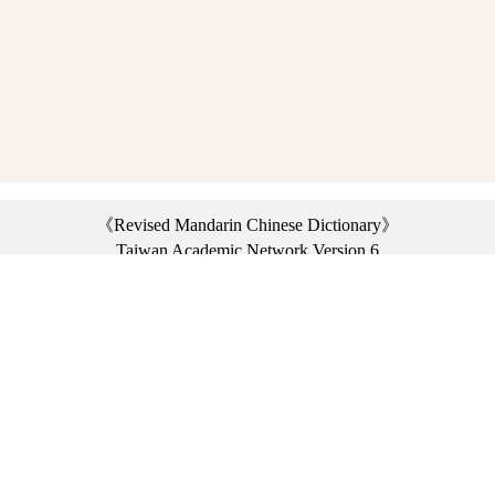
《Revised Mandarin Chinese Dictionary》
Taiwan Academic Network Version 6
©2021 Ministry of Education, R.O.C. All rights reserved.
︿
:::
Privacy statement
|
Dictionary network
|
Opinion exchange
|
Network Links
Headquarters: No. 2, Sanshu Rd., Sanxia Dist., New Taipei City 23703, Taiwan
(R.O.C.)、