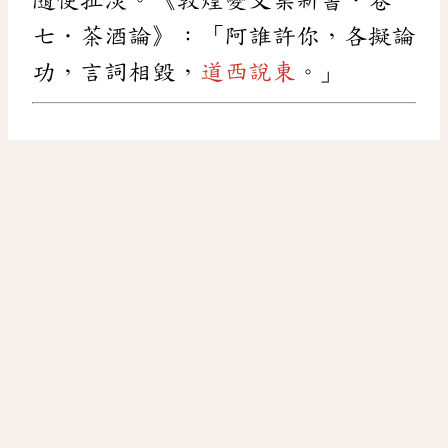
七．茶酒論》：「阿誰許你，各擬論
功，言詞相毀，
道西說東
。」