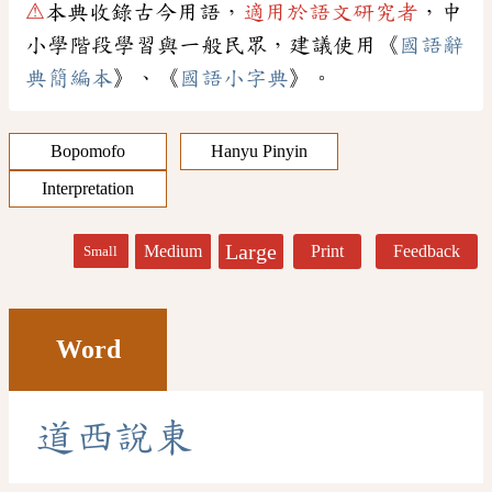
⚠
本典收錄古今用語，
適用於語文研究者
，中
小學階段學習與一般民眾，建議使用《
國語辭
典簡編本
》、《
國語小字典
》。
Bopomofo
Hanyu Pinyin
Interpretation
Large
Medium
Print
Feedback
Small
Word
道
西
說
東