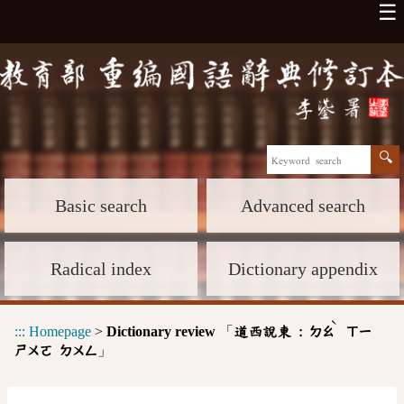
☰
Basic search
Advanced search
Radical index
Dictionary appendix
ˋ
:::
Homepage
>
Dictionary review
「
道西說東 :
ㄉㄠ
ㄒㄧ
」
ㄕㄨㄛ
ㄉㄨㄥ