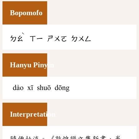
Bopomofo
ˋ
ㄉㄠ
ㄒㄧ
ㄕㄨㄛ
ㄉㄨㄥ
Hanyu Pinyin
dào xī shuō dōng
Interpretation
隨便扯淡。《敦煌變文集新書．卷