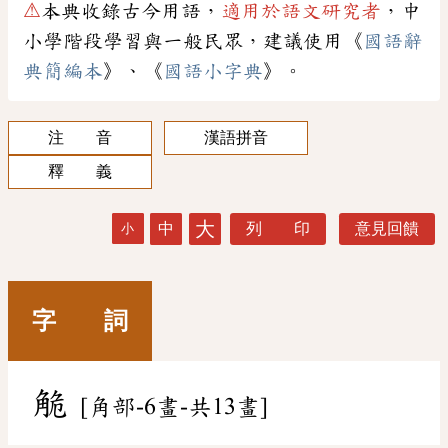
⚠
本典收錄古今用語，
適用於語文研究者
，中
小學階段學習與一般民眾，建議使用《
國語辭
典簡編本
》、《
國語小字典
》。
注 音
漢語拼音
釋 義
大
中
列 印
意見回饋
小
字 詞
觤
[角部-6畫-共13畫]