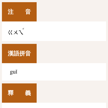
注 音
ˇ
ㄍㄨㄟ
漢語拼音
guǐ
釋 義