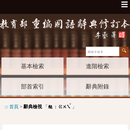
☰
基本檢索
進階檢索
部首索引
辭典附錄
ˇ
:::
首頁
>
辭典檢視
「
」
觤 :
ㄍㄨㄟ