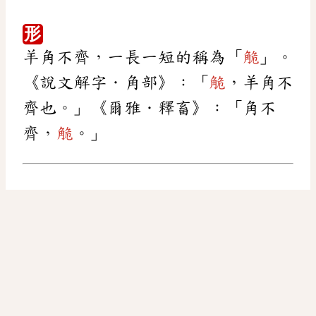
形
羊角不齊，一長一短的稱為「
觤
」。
《說文解字．角部》：「
觤
，羊角不
齊也。」《爾雅．釋畜》：「角不
齊，
觤
。」