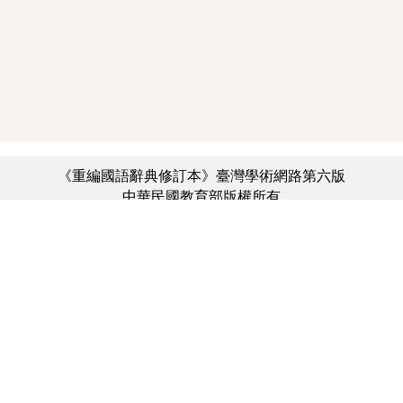
《重編國語辭典修訂本》臺灣學術網路第六版
中華民國教育部版權所有
:::
個資法及隱私聲明
|
辭典公眾授權網
|
意見交流
|
網網相連
三峽總院區地址：新北市三峽區三樹路2號、
︿
臺北院區地址：臺北市大安區和平東路一段179號、
臺中院區地址：臺中市豐原區師範街67號
電話總機：(02)7740-7890、
傳真：(02)7740-7064、
TANet VoIP：9009-7890
線上人數: 6133