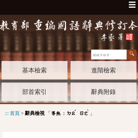
☰
基本檢索
進階檢索
部首索引
辭典附錄
ˇ
ˋ
:::
首頁
>
辭典檢視
「
」
導熱 :
ㄉㄠ
ㄖㄜ