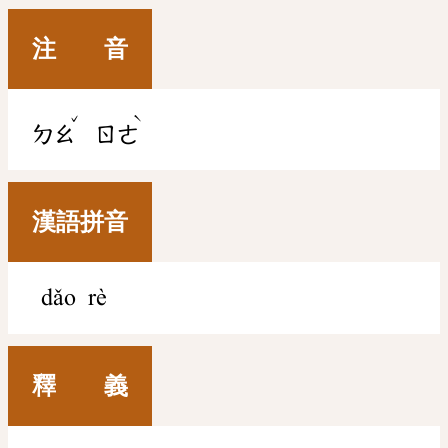
注 音
ˇ
ˋ
ㄉㄠ
ㄖㄜ
漢語拼音
dǎo rè
釋 義