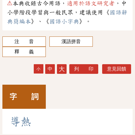
⚠
本典收錄古今用語，
適用於語文研究者
，中
小學階段學習與一般民眾，建議使用《
國語辭
典簡編本
》、《
國語小字典
》。
注 音
漢語拼音
釋 義
大
中
列 印
意見回饋
小
字 詞
導
熱