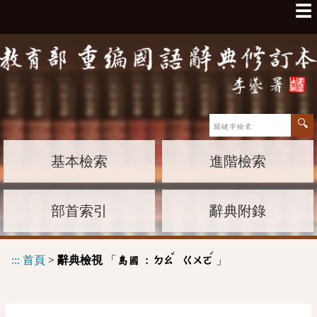
☰
基本檢索
進階檢索
部首索引
辭典附錄
ˇ
ˊ
:::
首頁
>
辭典檢視
「
」
島國 :
ㄉㄠ
ㄍㄨㄛ