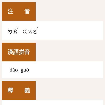
注 音
ˇ
ˊ
ㄉㄠ
ㄍㄨㄛ
漢語拼音
dǎo guó
釋 義