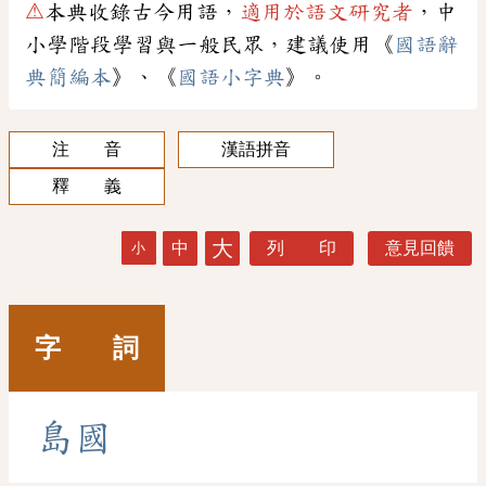
⚠
本典收錄古今用語，
適用於語文研究者
，中
小學階段學習與一般民眾，建議使用《
國語辭
典簡編本
》、《
國語小字典
》。
注 音
漢語拼音
釋 義
大
中
列 印
意見回饋
小
字 詞
島
國