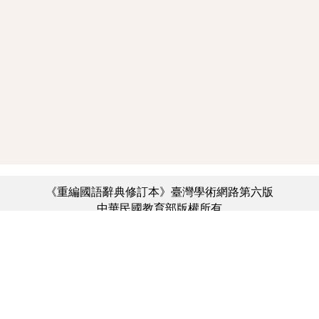
《重編國語辭典修訂本》臺灣學術網路第六版
中華民國教育部版權所有
:::
個資法及隱私聲明
|
辭典公眾授權網
|
意見交流
|
網網相連
三峽總院區地址：新北市三峽區三樹路2號、