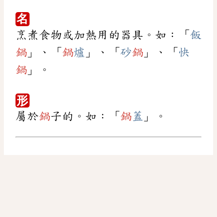
名
烹煮食物或加熱用的器具。如：「
飯
鍋
」、「
鍋
爐
」、「
砂
鍋
」、「
快
鍋
」。
形
屬於
鍋
子的。如：「
鍋
蓋
」。