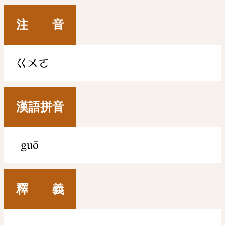
注 音
ㄍㄨㄛ
漢語拼音
guō
釋 義