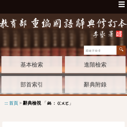
☰
基本檢索
進階檢索
部首索引
辭典附錄
:::
首頁
>
辭典檢視
「
」
鍋 :
ㄍㄨㄛ