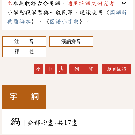
⚠
本典收錄古今用語，
適用於語文研究者
，中
小學階段學習與一般民眾，建議使用《
國語辭
典簡編本
》、《
國語小字典
》。
注 音
漢語拼音
釋 義
大
中
列 印
意見回饋
小
字 詞
鍋
[金部-9畫-共17畫]