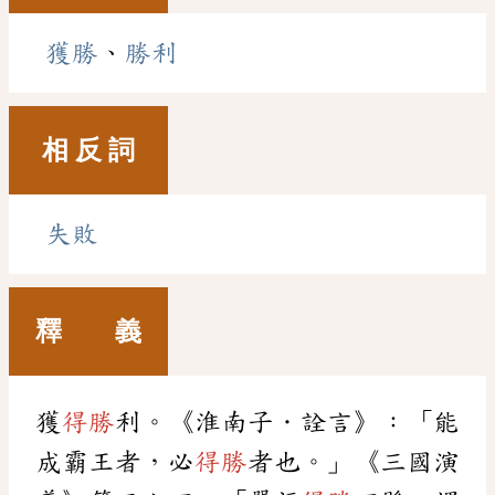
獲勝
、
勝利
相 反 詞
失敗
釋 義
獲
得勝
利。《淮南子．詮言》：「能
成霸王者，必
得勝
者也。」《三國演