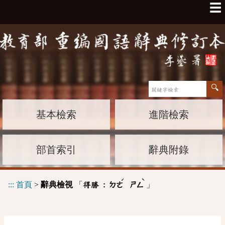
☰
基本檢索
進階檢索
部首索引
辭典附錄
ˊ
ˋ
:::
首頁
>
辭典檢視
「
」
得勝 :
ㄉㄜ
ㄕㄥ