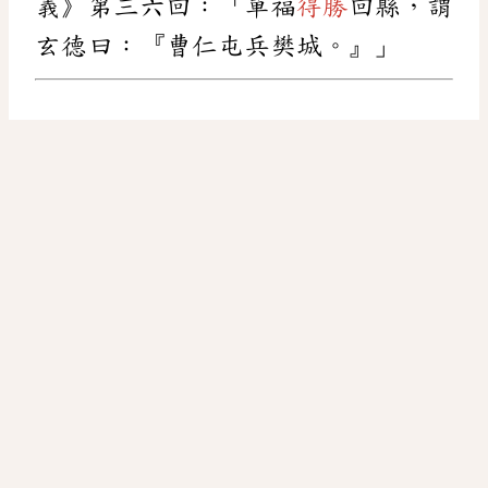
義》第三六回：「單福
得勝
回縣，謂
玄德曰：『曹仁屯兵樊城。』」