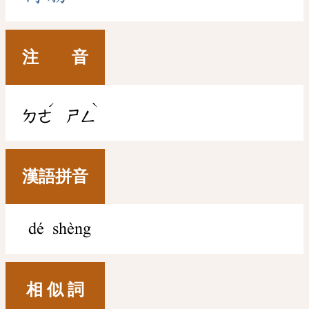
注 音
ˊ
ˋ
ㄉㄜ
ㄕㄥ
漢語拼音
dé shèng
相 似 詞