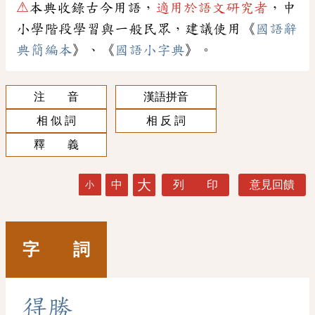
⚠
本典收錄古今用語，
適用於語文研究者
，中
小學階段學習與一般民眾，建議使用《
國語辭
典簡編本
》、《
國語小字典
》。
注 音
漢語拼音
相 似 詞
相 反 詞
釋 義
大
中
列 印
意見回饋
小
字 詞
得
勝