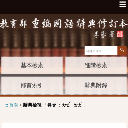
☰
基本檢索
進階檢索
部首索引
辭典附錄
ˊ
ˋ
:::
首頁
>
辭典檢視
「
」
得當 :
ㄉㄜ
ㄉㄤ