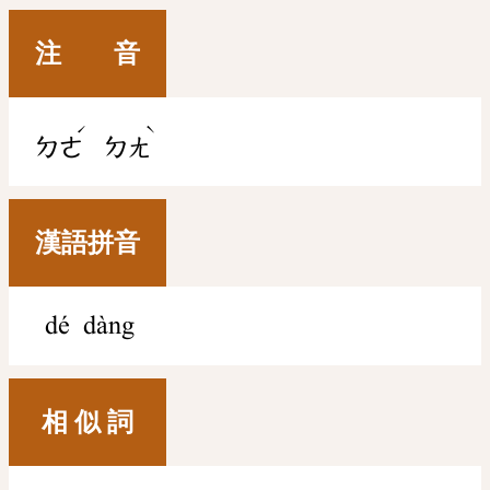
注 音
ˊ
ˋ
ㄉㄜ
ㄉㄤ
漢語拼音
dé dàng
相 似 詞