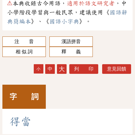
⚠
本典收錄古今用語，
適用於語文研究者
，中
小學階段學習與一般民眾，建議使用《
國語辭
典簡編本
》、《
國語小字典
》。
注 音
漢語拼音
相 似 詞
釋 義
大
中
列 印
意見回饋
小
字 詞
得
當