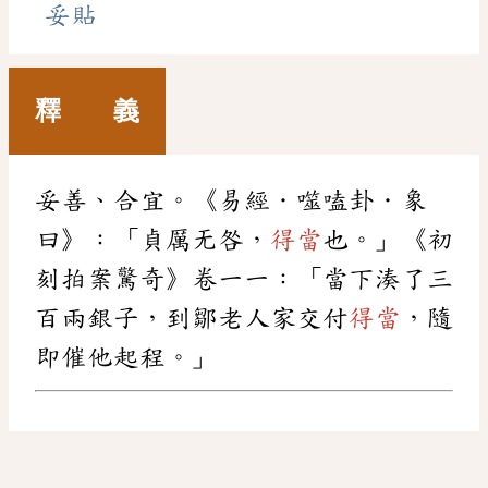
妥貼
釋 義
妥善、合宜。《易經．噬嗑卦．象
曰》：「貞厲无咎，
得當
也。」《初
刻拍案驚奇》卷一一：「當下湊了三
百兩銀子，到鄒老人家交付
得當
，隨
即催他起程。」