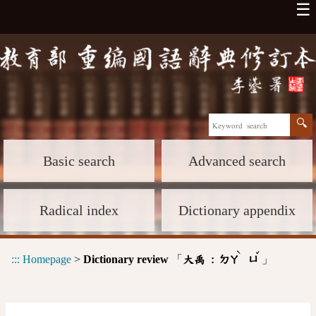
☰
Basic search
Advanced search
Radical index
Dictionary appendix
ˋ
ˇ
:::
Homepage
>
Dictionary review
「
」
大禹 :
ㄉㄚ
ㄩ