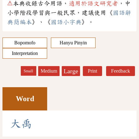
⚠
本典收錄古今用語，
適用於語文研究者
，中
小學階段學習與一般民眾，建議使用《
國語辭
典簡編本
》、《
國語小字典
》。
Bopomofo
Hanyu Pinyin
Interpretation
Large
Medium
Print
Feedback
Small
Word
大
禹