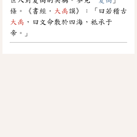
條。《書經．
大禹
謨》：「曰若稽古
大禹
，曰文命敷於四海，祗承于
帝。」