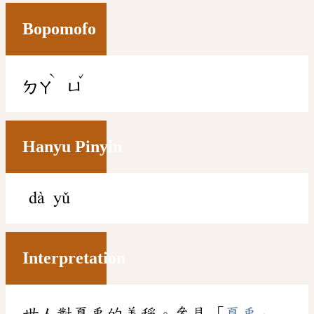
Bopomofo
ˋ
ˇ
ㄉㄚ
ㄩ
Hanyu Pinyin
dà yǔ
Interpretation
世人對夏禹的美稱。參見「
夏禹
」