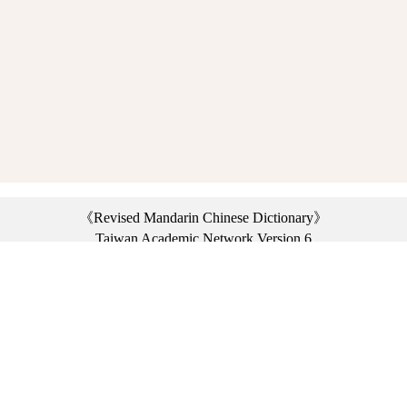
《Revised Mandarin Chinese Dictionary》
Taiwan Academic Network Version 6
©2021 Ministry of Education, R.O.C. All rights reserved.
︿
:::
Privacy statement
|
Dictionary network
|
Opinion exchange
|
Network Links