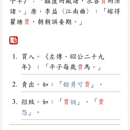
子罕》：「韞匱而藏諸，求善
賈
而沽
諸。」唐．李益〈江南曲〉：「嫁得
瞿塘
賈
，朝朝誤妾期。」
動
買入。《左傳．昭公二十九
年》：「平子每歲
賈
馬。」
賣出。如：「
餘勇可
賈
」。
招致。如：「
賈
禍
」、「
賈
怨
」。