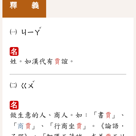
釋 義
ˇ
㈠
ㄐㄧㄚ
名
姓。如漢代有
賈
誼。
ˇ
㈡
ㄍㄨ
名
做生意的人、商人。如：「書
賈
」、
「
商
賈
」、「行商坐
賈
」。《論語．