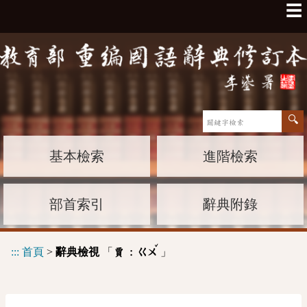
☰
基本檢索
進階檢索
部首索引
辭典附錄
ˇ
:::
首頁
>
辭典檢視
「
」
賈 :
ㄍㄨ