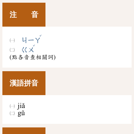
注 音
ˇ
ㄐㄧㄚ
ˇ
ㄍㄨ
(點各音查相關詞)
漢語拼音
jiǎ
gǔ