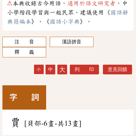
⚠
本典收錄古今用語，
適用於語文研究者
，中
小學階段學習與一般民眾，建議使用《
國語辭
典簡編本
》、《
國語小字典
》。
注 音
漢語拼音
釋 義
大
中
列 印
意見回饋
小
字 詞
賈
[貝部-6畫-共13畫]