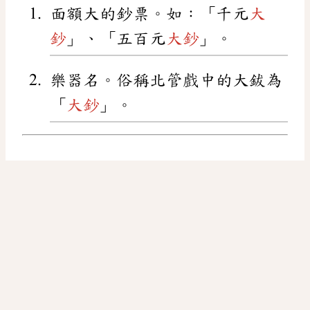
面額大的鈔票。如：「千元
大
鈔
」、「五百元
大鈔
」。
樂器名。俗稱北管戲中的大鈸為
「
大鈔
」。