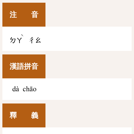
注 音
ˋ
ㄉㄚ
ㄔㄠ
漢語拼音
dà chāo
釋 義