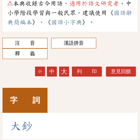
⚠
本典收錄古今用語，
適用於語文研究者
，中
小學階段學習與一般民眾，建議使用《
國語辭
典簡編本
》、《
國語小字典
》。
注 音
漢語拼音
釋 義
大
中
列 印
意見回饋
小
字 詞
大
鈔