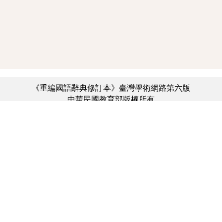
《重編國語辭典修訂本》臺灣學術網路第六版
中華民國教育部版權所有
:::
個資法及隱私聲明
|
辭典公眾授權網
|
意見交流
|
網網相連
三峽總院區地址：新北市三峽區三樹路2號、
︿
臺北院區地址：臺北市大安區和平東路一段179號、
臺中院區地址：臺中市豐原區師範街67號
電話總機：(02)7740-7890、
傳真：(02)7740-7064、
TANet VoIP：9009-7890
線上人數: 2717