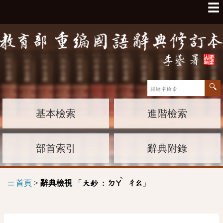
☰
基本檢索
進階檢索
部首索引
辭典附錄
ˋ
:::
首頁
>
辭典檢視
「
」
大鈔 :
ㄉㄚ
ㄔㄠ