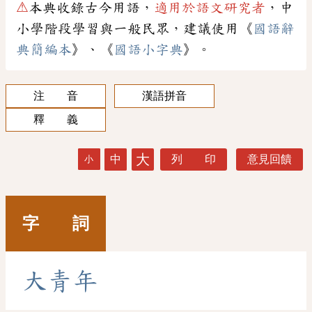
⚠
本典收錄古今用語，
適用於語文研究者
，中
小學階段學習與一般民眾，建議使用《
國語辭
典簡編本
》、《
國語小字典
》。
注 音
漢語拼音
釋 義
大
中
列 印
意見回饋
小
字 詞
大
青
年