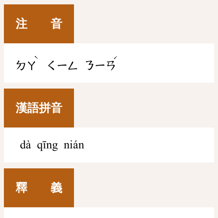
注 音
ˋ
ˊ
ㄉㄚ
ㄑㄧㄥ
ㄋㄧㄢ
漢語拼音
dà qīng nián
釋 義