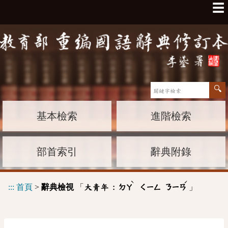
☰
基本檢索
進階檢索
部首索引
辭典附錄
ˋ
ˊ
:::
首頁
>
辭典檢視
「
」
大青年 :
ㄉㄚ
ㄑㄧㄥ
ㄋㄧㄢ