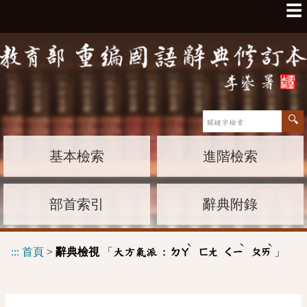
☰
基本檢索
進階檢索
部首索引
辭典附錄
ˋ
ˋ
ˋ
:::
首頁
>
辭典檢視
「
」
大方氣派 :
ㄉㄚ
ㄈㄤ
ㄑㄧ
ㄆㄞ