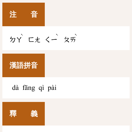
注 音
ˋ
ˋ
ˋ
ㄉㄚ
ㄈㄤ
ㄑㄧ
ㄆㄞ
漢語拼音
dà fāng qì pài
釋 義