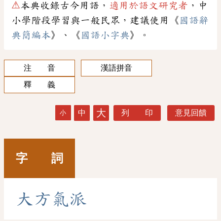
⚠
本典收錄古今用語，
適用於語文研究者
，中
小學階段學習與一般民眾，建議使用《
國語辭
典簡編本
》、《
國語小字典
》。
注 音
漢語拼音
釋 義
大
中
列 印
意見回饋
小
字 詞
大
方
氣
派