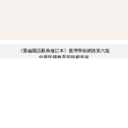
《重編國語辭典修訂本》臺灣學術網路第六版
中華民國教育部版權所有
:::
個資法及隱私聲明
|
辭典公眾授權網
|
意見交流
|
網網相連
三峽總院區地址：新北市三峽區三樹路2號、
︿
臺北院區地址：臺北市大安區和平東路一段179號、
臺中院區地址：臺中市豐原區師範街67號
電話總機：(02)7740-7890、
傳真：(02)7740-7064、
TANet VoIP：9009-7890
線上人數: 2911