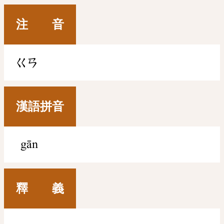
注 音
ㄍㄢ
漢語拼音
gān
釋 義