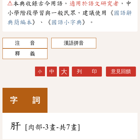
⚠
本典收錄古今用語，
適用於語文研究者
，中
小學階段學習與一般民眾，建議使用《
國語辭
典簡編本
》、《
國語小字典
》。
注 音
漢語拼音
釋 義
大
中
列 印
意見回饋
小
字 詞
肝
[肉部-3畫-共7畫]