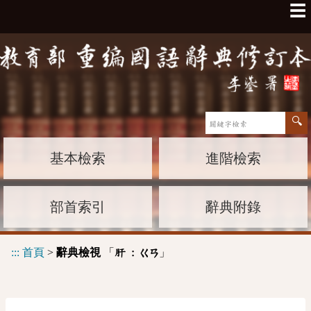
☰
基本檢索
進階檢索
部首索引
辭典附錄
:::
首頁
>
辭典檢視
「
」
肝 :
ㄍㄢ