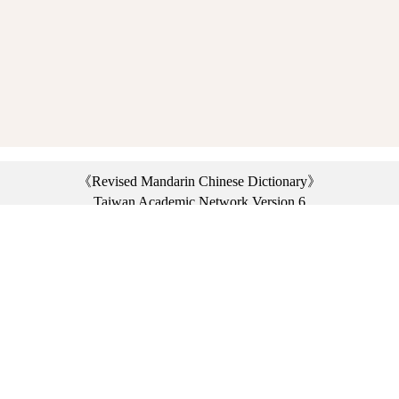
《Revised Mandarin Chinese Dictionary》
Taiwan Academic Network Version 6
©2021 Ministry of Education, R.O.C. All rights reserved.
︿
:::
Privacy statement
|
Dictionary network
|
Opinion exchange
|
Network Links
Headquarters: No. 2, Sanshu Rd., Sanxia Dist., New Taipei City 23703, Taiwan
(R.O.C.)、