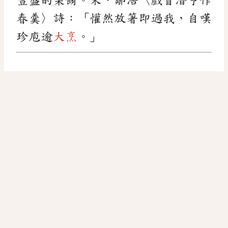
春羹〉詩：「懽然放箸即過我，自嘆
珍庖逾
大烹
。」