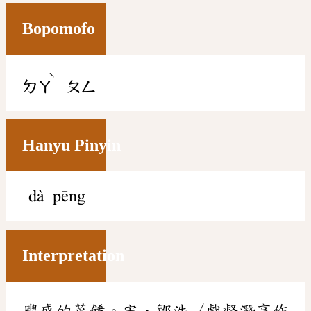
Bopomofo
ˋ
ㄉㄚ
ㄆㄥ
Hanyu Pinyin
dà pēng
Interpretation
豐盛的菜餚。宋．鄒浩〈戲督潛亨作