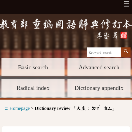
☰
Basic search
Advanced search
Radical index
Dictionary appendix
ˋ
:::
Homepage
>
Dictionary review
「
」
大烹 :
ㄉㄚ
ㄆㄥ