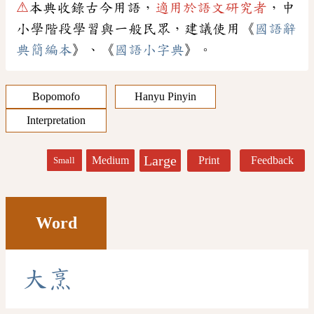
⚠
本典收錄古今用語，
適用於語文研究者
，中
小學階段學習與一般民眾，建議使用《
國語辭
典簡編本
》、《
國語小字典
》。
Bopomofo
Hanyu Pinyin
Interpretation
Large
Medium
Print
Feedback
Small
Word
大
烹