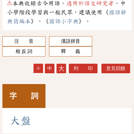
⚠
本典收錄古今用語，
適用於語文研究者
，中
小學階段學習與一般民眾，建議使用《
國語辭
典簡編本
》、《
國語小字典
》。
注 音
漢語拼音
相 反 詞
釋 義
大
中
列 印
意見回饋
小
字 詞
大
盤