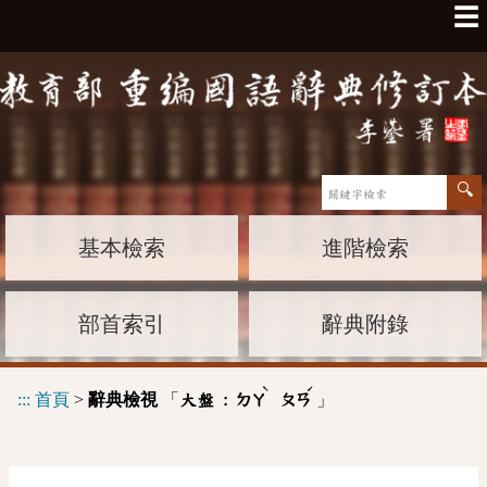
☰
基本檢索
進階檢索
部首索引
辭典附錄
ˋ
ˊ
:::
首頁
>
辭典檢視
「
」
大盤 :
ㄉㄚ
ㄆㄢ