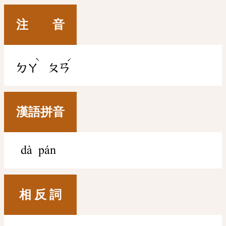
注 音
ˋ
ˊ
ㄉㄚ
ㄆㄢ
漢語拼音
dà pán
相 反 詞