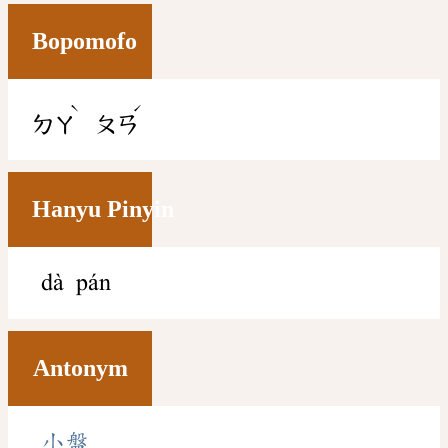
Bopomofo
ˋ
ˊ
ㄉㄚ
ㄆㄢ
Hanyu Pinyin
dà pán
Antonym
小盤