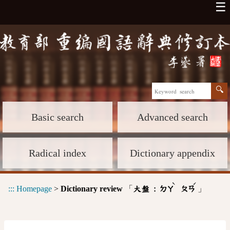
☰
Basic search
Advanced search
Radical index
Dictionary appendix
ˋ
ˊ
:::
Homepage
>
Dictionary review
「
」
大盤 :
ㄉㄚ
ㄆㄢ