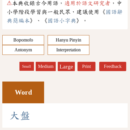
⚠
本典收錄古今用語，
適用於語文研究者
，中
小學階段學習與一般民眾，建議使用《
國語辭
典簡編本
》、《
國語小字典
》。
Bopomofo
Hanyu Pinyin
Antonym
Interpretation
Large
Medium
Print
Feedback
Small
Word
大
盤