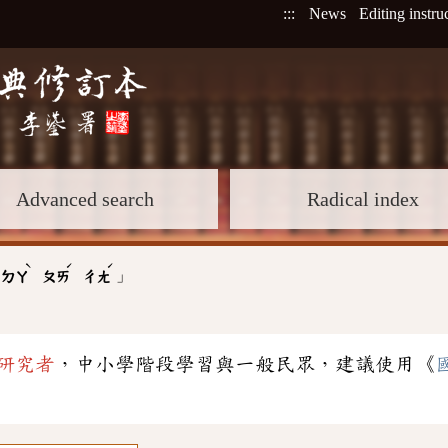
:::
News
Editing instru
Advanced search
Radical index
ˋ
ˊ
ˊ
」
:
ㄉㄚ
ㄆㄞ
ㄔㄤ
研究者
，中小學階段學習與一般民眾，建議使用《