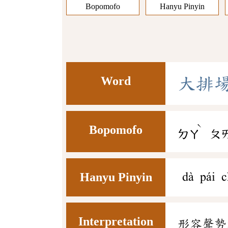
Bopomofo
Hanyu Pinyin
Word
大
排
ˋ
Bopomofo
ㄉㄚ
ㄆ
Hanyu Pinyin
dà pái c
Interpretation
形容聲勢