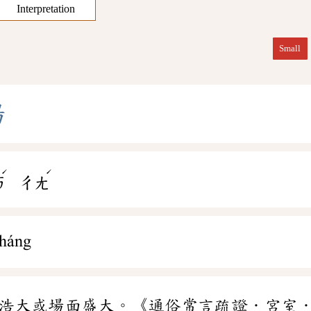
Interpretation
Small
場
ˊ
ˊ
ㄞ
ㄔㄤ
háng
浩大或場面盛大。《通俗常言疏證．宮室