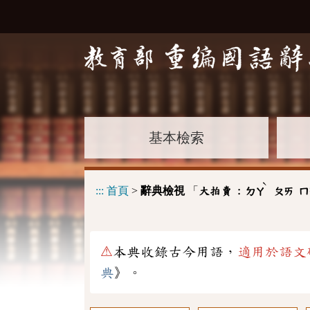
基本檢索
ˋ
:::
首頁
>
辭典檢視
「
大拍賣 :
ㄉㄚ
ㄆㄞ
ㄇ
⚠
本典收錄古今用語，
適用於語文
典
》。