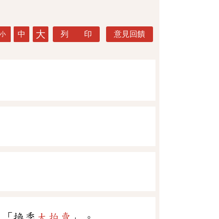
大
中
列 印
意見回饋
小
、「換季
大拍賣
」。