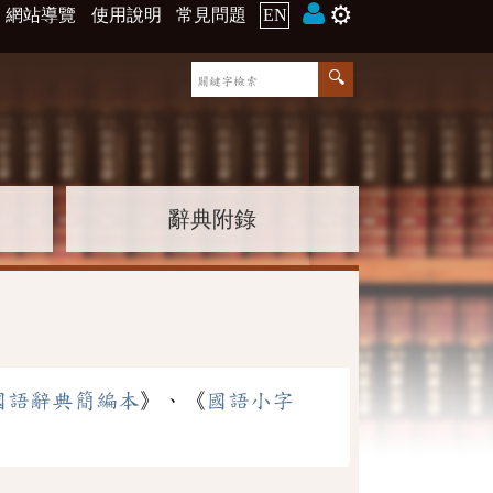
⚙️
網站導覽
使用說明
常見問題
EN
辭典附錄
國語辭典簡編本
》、《
國語小字