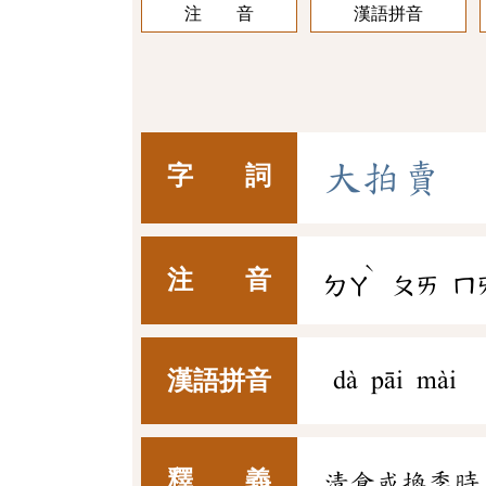
注 音
漢語拼音
大
拍
賣
字 詞
ˋ
注 音
ㄉㄚ
ㄆㄞ
ㄇ
漢語拼音
dà pāi mài
釋 義
清倉或換季時