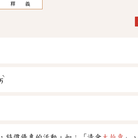
釋 義
ˋ
ㄞ
，特價優惠的活動。如：「清倉
大拍賣
」