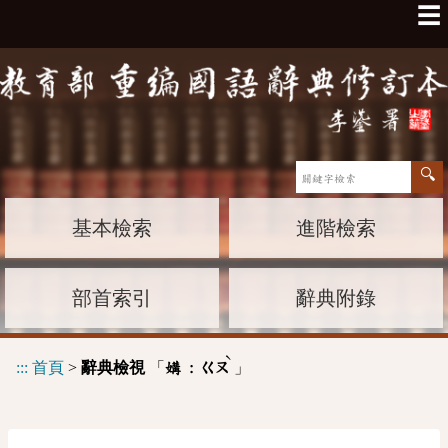
☰
基本檢索
進階檢索
部首索引
辭典附錄
ˋ
:::
首頁
>
辭典檢視
「
」
媾 :
ㄍㄡ