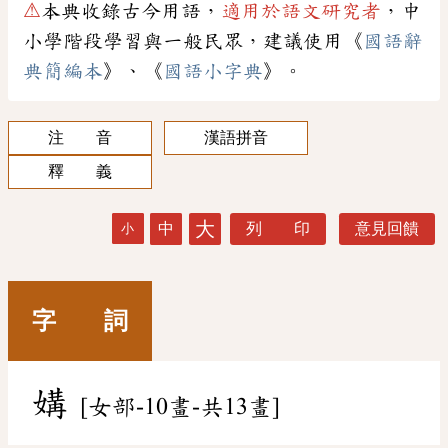
⚠
本典收錄古今用語，
適用於語文研究者
，中
小學階段學習與一般民眾，建議使用《
國語辭
典簡編本
》、《
國語小字典
》。
注 音
漢語拼音
釋 義
大
中
列 印
意見回饋
小
字 詞
媾
[女部-10畫-共13畫]