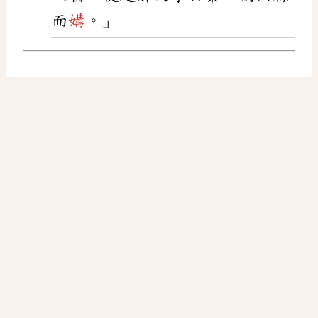
而
媾
。」