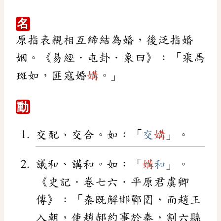
名
原指表親相互締結為婚，後泛指婚
姻。《易經．屯卦．象曰》：「乘馬
斑如，匪寇婚
媾
。」
動
交配、交合。如：「
交
媾
」。
議和、講和。如：「
媾
和
」。
《史記．卷七六．平原君虞卿
傳》：「秦既解邯鄲圍，而趙王
入朝，使趙郝約事於秦，割六縣