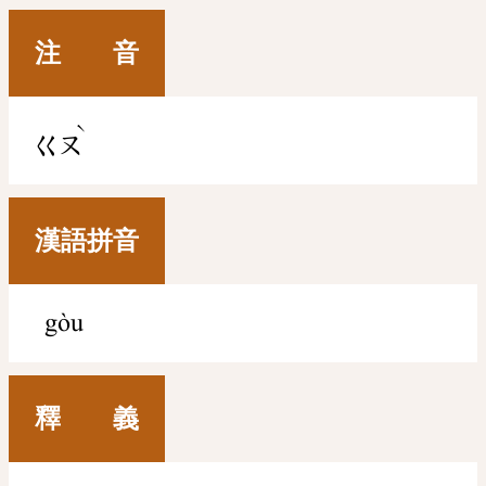
注 音
ˋ
ㄍㄡ
漢語拼音
gòu
釋 義