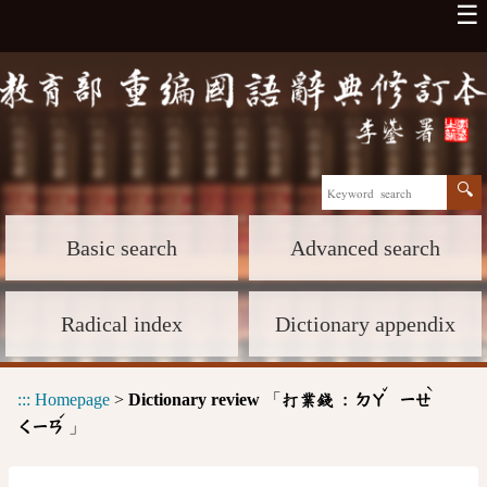
☰
Basic search
Advanced search
Radical index
Dictionary appendix
ˇ
ˋ
:::
Homepage
>
Dictionary review
「
打業錢 :
ㄉㄚ
ㄧㄝ
ˊ
」
ㄑㄧㄢ