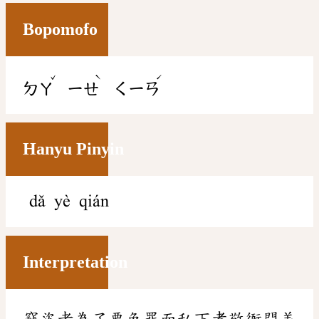
Bopomofo
ˇ
ˋ
ˊ
ㄉㄚ
ㄧㄝ
ㄑㄧㄢ
Hanyu Pinyin
dǎ yè qián
Interpretation
竊盜者為了要免罪而私下孝敬衙門差