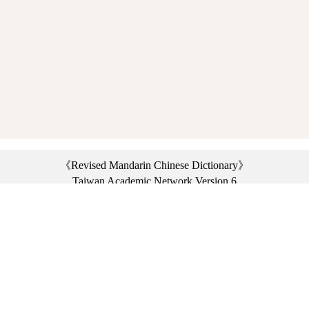
《Revised Mandarin Chinese Dictionary》
Taiwan Academic Network Version 6
©2021 Ministry of Education, R.O.C. All rights reserved.
︿
:::
Privacy statement
|
Dictionary network
|
Opinion exchange
|
Network Links