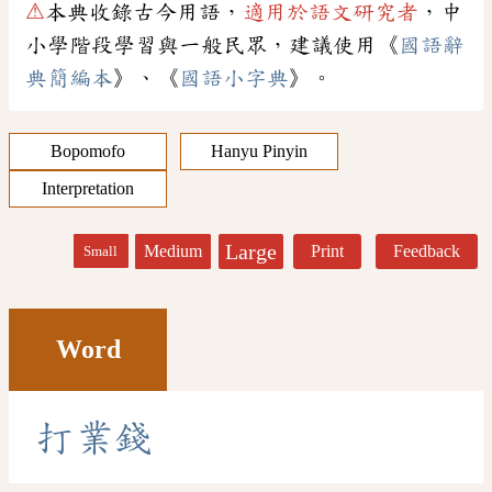
⚠
本典收錄古今用語，
適用於語文研究者
，中
小學階段學習與一般民眾，建議使用《
國語辭
典簡編本
》、《
國語小字典
》。
Bopomofo
Hanyu Pinyin
Interpretation
Large
Medium
Print
Feedback
Small
Word
打
業
錢