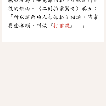
役的銀兩。《二刻拍案驚奇》卷五：
「所以這兩項人每每私自相通，時常
要些孝順，叫做『
打業錢
』。」